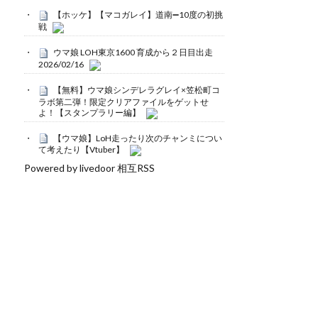
【ホッケ】【マコガレイ】道南➖10度の初挑
戦
ウマ娘 LOH東京1600 育成から２日目出走
2026/02/16
【無料】ウマ娘シンデレラグレイ×笠松町コ
ラボ第二弾！限定クリアファイルをゲットせ
よ！【スタンプラリー編】
【ウマ娘】LoH走ったり次のチャンミについ
て考えたり【Vtuber】
Powered by livedoor 相互RSS