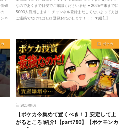
う価値
なのであくまで目安でご確認くださいませ ▼2026年末までに
すの
5000人目指します！ チャンネル登録まだしてないよって方は
ャンネ
ご迷惑でなければぜひ登録おねがします！！！ ▼紹 […]
ケカ
ポケカ
2026.08.06
【ポケカ今集めて置くべき！】安定して上
がるところ!紹介!【part780】【ポケモンカ