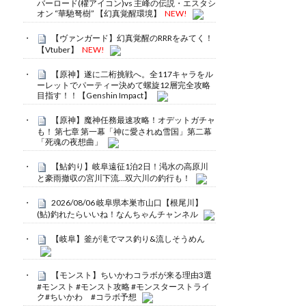
バーロード(櫂アイコン)vs 主峰の伝説・エスタシ
オン “華馳弩樹” 【幻真覚醒環境】
NEW!
【ヴァンガード】幻真覚醒のRRRをみてく！
【Vtuber】
NEW!
【原神】遂に二桁挑戦へ。全117キャラをル
ーレットでパーティー決めて螺旋12層完全攻略
目指す！！【Genshin Impact】
【原神】魔神任務最速攻略！オデットガチャ
も！ 第七章 第一幕「神に愛されぬ雪国」第二幕
「死魂の夜想曲」
【鮎釣り】岐阜遠征1泊2日！渇水の高原川
と豪雨撤収の宮川下流…双六川の釣行も！
2026/08/06 岐阜県本巣市山口【根尾川】
(鮎)釣れたらいいね！なんちゃんチャンネル
【岐阜】釜が滝でマス釣り&流しそうめん
【モンスト】ちいかわコラボが来る理由3選
#モンスト #モンスト攻略 #モンスターストライ
ク#ちいかわ #コラボ予想