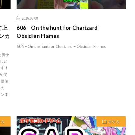
2026.08.08
て上
606 – On the hunt for Charizard –
モンカ
Obsidian Flames
606 – On the hunt for Charizard – Obsidian Flames
高騰予
しい
ます！
めて
う価値
すの
ャンネ
ケカ
ポケカ