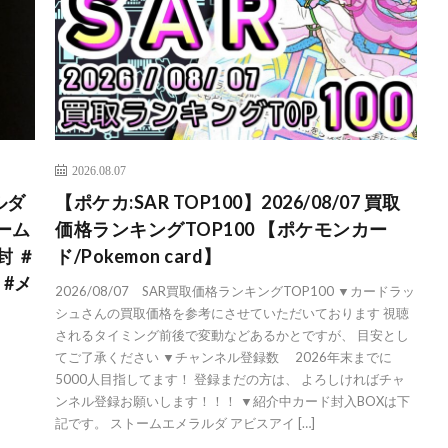
2026.08.07
ルダ
【ポケカ:SAR TOP100】2026/08/07 買取
ーム
価格ランキングTOP100 【ポケモンカー
封 ＃
ド/Pokemon card】
 #メ
2026/08/07 SAR買取価格ランキングTOP100 ▼カードラッ
シュさんの買取価格を参考にさせていただいております 視聴
されるタイミング前後で変動などあるかとですが、 目安とし
てご了承ください ▼チャンネル登録数 2026年末までに
5000人目指してます！ 登録まだの方は、 よろしければチャ
ンネル登録お願いします！！！ ▼紹介中カード封入BOXは下
記です。 ストームエメラルダ アビスアイ […]