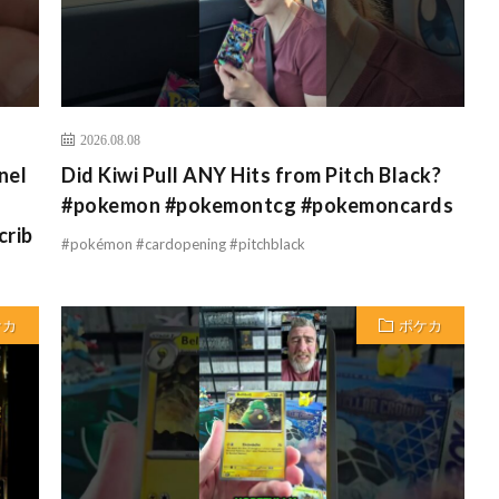
2026.08.08
nel
Did Kiwi Pull ANY Hits from Pitch Black?
#pokemon #pokemontcg #pokemoncards
crib
#pokémon #cardopening #pitchblack
ケカ
ポケカ