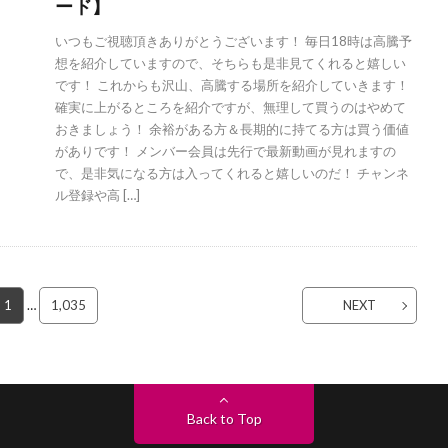
ード】
いつもご視聴頂きありがとうございます！ 毎日18時は高騰予
想を紹介していますので、そちらも是非見てくれると嬉しい
です！ これからも沢山、高騰する場所を紹介していきます！
確実に上がるところを紹介ですが、無理して買うのはやめて
おきましょう！ 余裕がある方＆長期的に持てる方は買う価値
がありです！ メンバー会員は先行で最新動画が見れますの
で、是非気になる方は入ってくれると嬉しいのだ！ チャンネ
ル登録や高 […]
1
…
1,035
NEXT
Back to Top