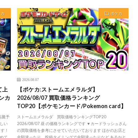
ケカ
ポケカ
2026.08.07
て上
【ポケカ:ストームエメラルダ】
モンカ
2026/08/07 買取価格ランキング
TOP20【ポケモンカード/Pokemon card】
高騰予
ストームエメラルダ 買取価格ランキングTOP20
しい
2026/08/07 昼 の価格ランキングです ▼カードラッシュさん
ます！
の買取価格を参考にさせていただいております ほかのお店と
めて
金額違ったり、投稿タイミングで金額違ったりなど あるかと