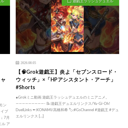
エル
遊戯王ラッシュデュエル
2026.08.05
【🧠Grok遊戯王】炎よ「セブンスロード・
キャ
ウィッチ」×「HPアシスタント・アーチ」
#Shorts
●Grokミニ動画 遊戯王ラッシュデュエルのミニアニメ。
—————————- 📝:遊戯王デュエルリンクス/Yu-Gi-Oh!
ルモン
DuelLinks ✒:KONAMI/高橋和希 🏷️:#GsChannel #遊戯王 #デュ
レイブ
エルリンクス […]
7月
エル ア