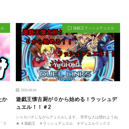
エル
遊戯王ラッシュデュエル
2026.08.04
たか
遊戯王懐古厨が０から始める！ラッシュデ
ュエル！！＃2
シャカパチしながらデュエルします。 苦手な人は慣れようね
：「ス
★ ＃遊戯王 ＃ラッシュデュエル ＃デュエルリンクス