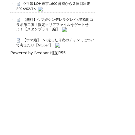
ウマ娘 LOH東京1600 育成から２日目出走
2026/02/16
【無料】ウマ娘シンデレラグレイ×笠松町コ
ラボ第二弾！限定クリアファイルをゲットせ
よ！【スタンプラリー編】
【ウマ娘】LoH走ったり次のチャンミについ
て考えたり【Vtuber】
Powered by livedoor 相互RSS