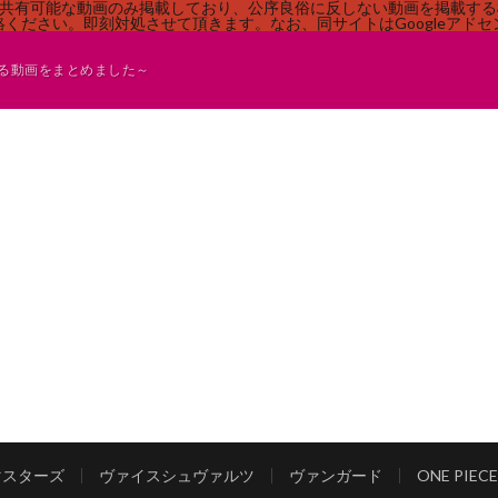
す。共有可能な動画のみ掲載しており、公序良俗に反しない動画を掲載す
ください。即刻対処させて頂きます。なお、同サイトはGoogleアド
る動画をまとめました～
マスターズ
ヴァイスシュヴァルツ
ヴァンガード
ONE PI