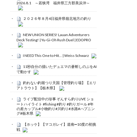
2026.8.1 ～若狭湾 福井県三方郡美浜沖～
２０２６年８月4日福井県嶺北地方の釣り
NEW UNION SERIES! Lauan Adventurers
Deck Testing! | Yu-Gi-Oh Rush Duel | EDOPRO
I NEED This One to Hit… | Weiss Schwarz
11秒自分の描いたデュエマの蒼斬しのぶをAI
で動かす
釣れない釣堀つり天国【管理釣り場】【エリ
アトラウト】【栃木県】
ライブ配信中の珍事 ぞんすら釣りLIVE ショ
ートハイライト #fishing #釣り #釣りガール #年
の差カップル#小物釣り#川釣り#水路#ハプニン
グ#栃木県
【ホッケ】【マコガレイ】道南➖10度の初挑
戦