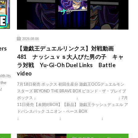
2026.08.06
ers
【遊戯王デュエルリンクス】対戦動画
481 ナッシュｖｓ大人びた男の子 キャ
ラ対戦 Yu-Gi-Oh Duel Links Battle
video
ith its
 the
7月18日発売 ボックス 初回生産分 遊戯王OCGデュエルモン
h!
スターズ BEYOND THE BRAVE BOX ビヨンド・ザ・ブレイブ
ボックス ↓ ↓ ↓ 7月
11日発売【未開封BOX】【新品】 遊戯王ラッシュデュエル ア
ドバンスパック ユニオン・ベース BOX
↓ ↓ ↓