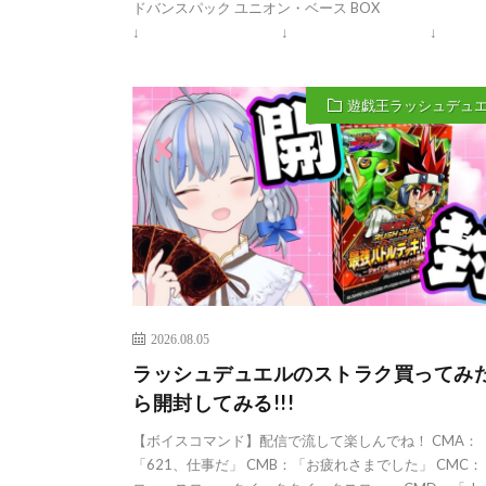
ドバンスパック ユニオン・ベース BOX
↓ ↓ ↓
遊戯王ラッシュデュ
2026.08.05
ラッシュデュエルのストラク買ってみ
ら開封してみる!!!
【ボイスコマンド】配信で流して楽しんでね！ CMA：
「621、仕事だ」 CMB：「お疲れさまでした」 CMC