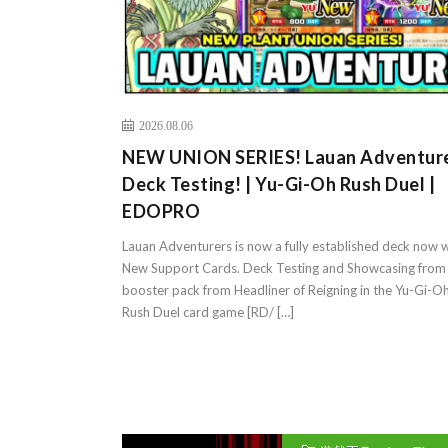
2026.08.06
NEW UNION SERIES! Lauan Adventur
Deck Testing! | Yu-Gi-Oh Rush Duel |
EDOPRO
Lauan Adventurers is now a fully established deck now w
New Support Cards. Deck Testing and Showcasing from
booster pack from Headliner of Reigning in the Yu-Gi-O
Rush Duel card game [RD/ […]