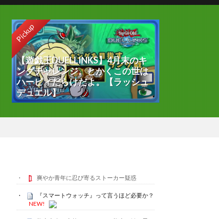
Pickup
【遊戯王DUELLINKS】4月末のキ
ングチャレンジ。とかくこの世は
ハーピィだらけだよ。【ラッシュ
デュエル】
爽やか青年に忍び寄るストーカー疑惑
『スマートウォッチ』って言うほど必要か？
NEW!