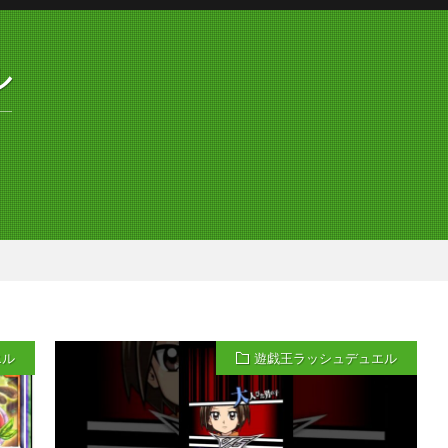
ル
エル
遊戯王ラッシュデュエル