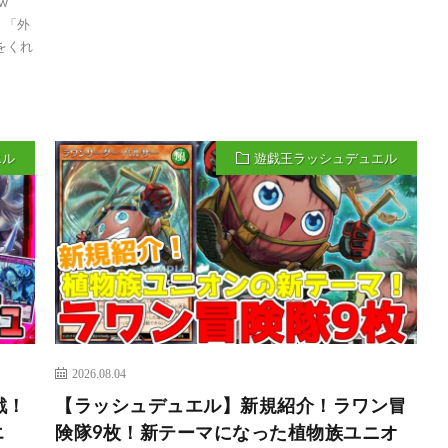
w
F：「外
をくれ
エル
遊戯王ラッシュデュエル
2026.08.04
戦！
【ラッシュデュエル】新規紹介！ラワン冒
エ
険隊9枚！新テーマになった植物族ユニオ