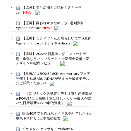
【原神】星と深淵を目指せ！各キャラ
ver.
NEW!
【原神】嫌われすぎなキャラ3選 #原神
#genshinimpact
NEW!
【原神】ミティヤくん天然らしいです #原神
#genshinimpact #ミティヤ #shorts
【速報】2026年新型ホンダ・フィット登
場！進化したハイブリッド・最新安全装備・新
デザインを徹底レビュー！
【SUBARU BOXER 60th Anniversary フェア
開催！】SUBARUのDNAが詰まった最新モデル
にご試乗ください！
「【新型キックス試乗】デミオ乗りの後輩が
e-POWERに大感動！車に詳しくない一般人が驚
いた日産最新SUVの劇的進化」
気温40度でも釣れちゃうキス釣りでした #三
重県キス釣り #三重県松阪市
イカメタル ケンサキイカshort02