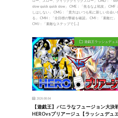
ロー、スロー、クイッククイックスロー」 CMD：「slo
slow quick quick slow」 CME：「焦るなよ戦友」 CM
しはしない」 CMG：「貴方はいつも私に新しい出会い
る」 CMH：「全目標の撃破を確認」 CMI：「素敵だ」
CMJ：「素敵なステップで […]
遊戯王ラッシュデュ
2026.08.04
【遊戯王】バニラなフュージョン大決
HEROvsプリアージュ【ラッシュデュ