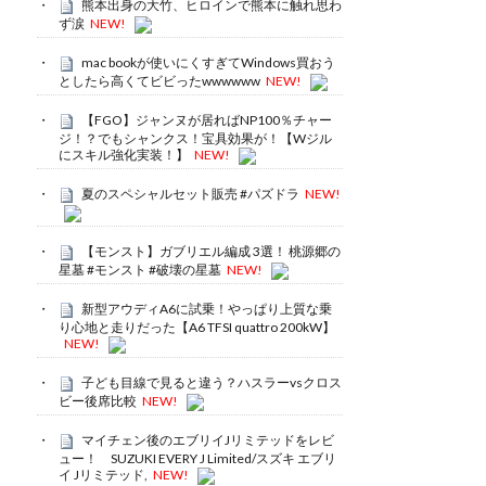
熊本出身の大竹、ヒロインで熊本に触れ思わ
ず涙
NEW!
mac bookが使いにくすぎてWindows買おう
としたら高くてビビったwwwwww
NEW!
【FGO】ジャンヌが居ればNP100％チャー
ジ！？でもシャンクス！宝具効果が！【Wジル
にスキル強化実装！】
NEW!
夏のスペシャルセット販売 #パズドラ
NEW!
【モンスト】ガブリエル編成 3選！ 桃源郷の
星墓 #モンスト #破壊の星墓
NEW!
新型アウディA6に試乗！やっぱり上質な乗
り心地と走りだった【A6 TFSI quattro 200kW】
NEW!
子ども目線で見ると違う？ハスラーvsクロス
ビー後席比較
NEW!
マイチェン後のエブリイJリミテッドをレビ
ュー！ SUZUKI EVERY J Limited/スズキ エブリ
イ Jリミテッド,
NEW!