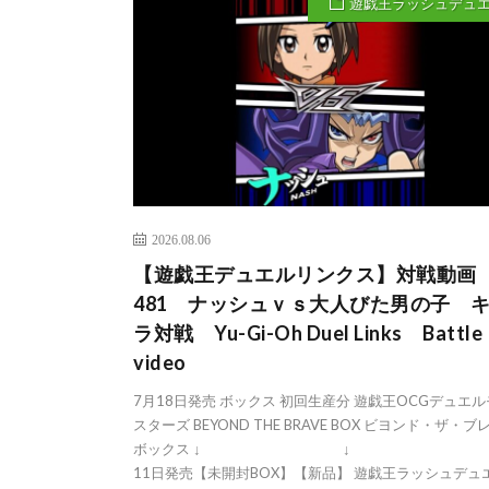
遊戯王ラッシュデュ
2026.08.06
【遊戯王デュエルリンクス】対戦動画
481 ナッシュｖｓ大人びた男の子 
ラ対戦 Yu-Gi-Oh Duel Links Battle
video
7月18日発売 ボックス 初回生産分 遊戯王OCGデュエ
スターズ BEYOND THE BRAVE BOX ビヨンド・ザ・ブ
ボックス ↓ ↓ ↓ 
11日発売【未開封BOX】【新品】 遊戯王ラッシュデュ