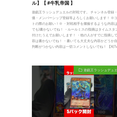
ル】【 #牛乳帝国 】
遊戯王ラッシュデュエルの対戦です。 チャンネル登録
価・メンバーシップ登録等よろしくお願いします！ ※
トの際のお願い！※ ・対戦相手を揶揄するような内容は
でも)書かないでね！ ・ルールミスの指摘はタイムスタ
付けたうえでお願いします！ ・他の人がすでに指摘し
容は書かないでね！ ・書いても大丈夫な内容かどうか
判断がつかない内容は一切コメントしないでね！ 【X(Twit
遊戯王ラッシュデュ