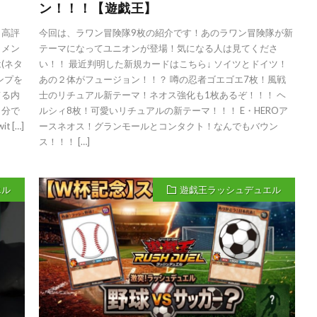
ン！！！【遊戯王】
・高評
今回は、ラワン冒険隊9枚の紹介です！あのラワン冒険隊が新
コメン
テーマになってユニオンが登場！気になる人は見てくださ
(ネタ
い！！ 最近判明した新規カードはこちら↓ ソイツとドイツ！
ンプを
あの２体がフュージョン！！？ 噂の忍者ゴエゴエ7枚！風戦
てる内
士のリチュアル新テーマ！ネオス強化も1枚あるぞ！！！ ヘ
自分で
ルシィ8枚！可愛いリチュアルの新テーマ！！！ E・HEROア
 […]
ースネオス！グランモールとコンタクト！なんでもバウン
ス！！！ […]
エル
遊戯王ラッシュデュエル