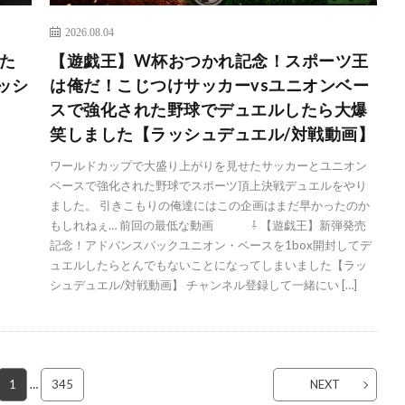
2026.08.04
た
【遊戯王】W杯おつかれ記念！スポーツ王
ッシ
は俺だ！こじつけサッカーvsユニオンベー
スで強化された野球でデュエルしたら大爆
笑しました【ラッシュデュエル/対戦動画】
ワールドカップで大盛り上がりを見せたサッカーとユニオン
ベースで強化された野球でスポーツ頂上決戦デュエルをやり
ました。 引きこもりの俺達にはこの企画はまだ早かったのか
もしれねぇ… 前回の最低な動画 ⇩ 【遊戯王】新弾発売
記念！アドバンスパックユニオン・ベースを1box開封してデ
ュエルしたらとんでもないことになってしまいました【ラッ
シュデュエル/対戦動画】 チャンネル登録して一緒にい […]
1
…
345
NEXT