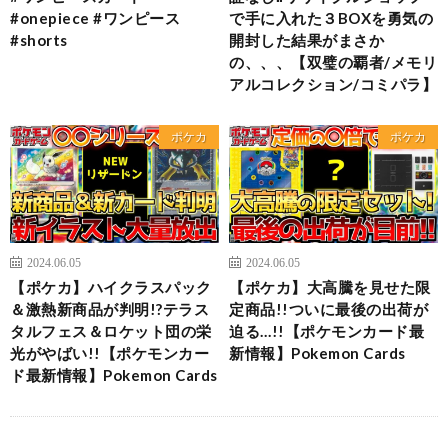
#onepiece #ワンピース
で手に入れた３BOXを勇気の
#shorts
開封した結果がまさか
の、、、【双璧の覇者/メモリ
アルコレクション/コミパラ】
ポケカ
ポケカ
2024.06.05
2024.06.05
【ポケカ】ハイクラスパック
【ポケカ】大高騰を見せた限
＆激熱新商品が判明!?テラス
定商品!!ついに最後の出荷が
タルフェス＆ロケット団の栄
迫る…!!【ポケモンカード最
光がやばい!!【ポケモンカー
新情報】Pokemon Cards
ド最新情報】Pokemon Cards