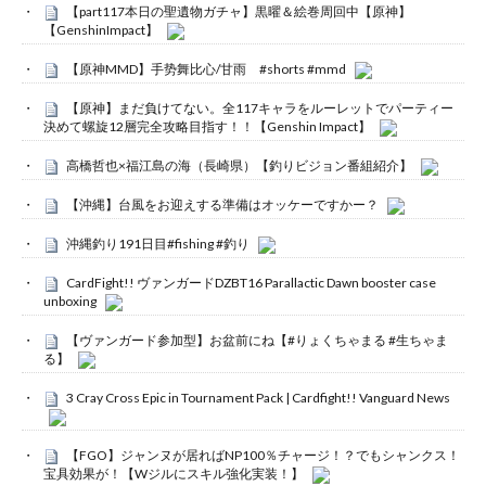
【part117本日の聖遺物ガチャ】黒曜＆絵巻周回中【原神】
【GenshinImpact】
【原神MMD】手势舞比心/甘雨 #shorts #mmd
【原神】まだ負けてない。全117キャラをルーレットでパーティー
決めて螺旋12層完全攻略目指す！！【Genshin Impact】
高橋哲也×福江島の海（長崎県）【釣りビジョン番組紹介】
【沖縄】台風をお迎えする準備はオッケーですかー？
沖縄釣り191日目#fishing #釣り
CardFight!! ヴァンガードDZBT16 Parallactic Dawn booster case
unboxing
【ヴァンガード参加型】お盆前にね【#りょくちゃまる #生ちゃま
る】
3 Cray Cross Epic in Tournament Pack | Cardfight!! Vanguard News
【FGO】ジャンヌが居ればNP100％チャージ！？でもシャンクス！
宝具効果が！【Wジルにスキル強化実装！】