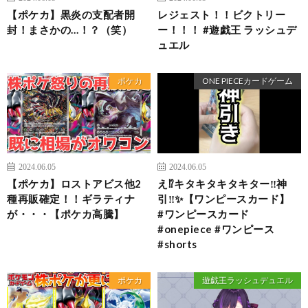
【ポケカ】黒炎の支配者開
レジェスト！！ビクトリー
封！まさかの…！？（笑）
ー！！！ #遊戯王 ラッシュデ
ュエル
ポケカ
ONE PIECEカードゲーム
2024.06.05
2024.06.05
【ポケカ】ロストアビス他2
え⁉️キタキタキタキター‼️神
種再販確定！！ギラティナ
引‼️✨【ワンピースカード】
が・・・【ポケカ高騰】
#ワンピースカード
#onepiece #ワンピース
#shorts
ポケカ
遊戯王ラッシュデュエル