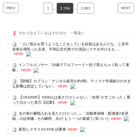
PREV
NEXT
1
…
2,706
…
2,891
分かり合えているはずの夫が、一番遠い
「人に恨みを買うようなことをしている自覚はあるんだな」と高市
首相を嘲笑った左派、平和記念式典での演説にケチを付けるも……
NEW!
インフルエンサー「20歳でアルファード一括で買えちゃう私って素
敵」
NEW!
【朗報】カプコン「デジタル販売が約9割、ディスク市場縮小の大き
な影響は想定していない」
NEW!
【CB1000F】1000ccは速さだけじゃない。“余裕”がすごかった｜乗
って分かった実力【試乗】
NEW!
夫の車の書類入れを見ただけだった → 「自動車保険・配偶者2名登
録」の証明書…その瞬間、夫の“もう一つの家庭”に気づいた
NEW!
新型レクサス ES 350E 試乗車
NEW!