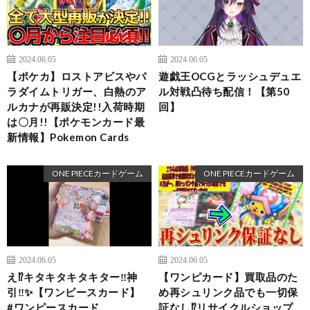
2024.06.05
2024.06.05
【ポケカ】ロストアビスやパ
遊戯王OCGとラッシュデュエ
ラダイムトリガー、白熱のア
ル対戦凸待ち配信！【第50
ルカナが再販決定!!入荷時期
回】
は〇月!!【ポケモンカード最
新情報】Pokemon Cards
ONE PIECEカードゲーム
ONE PIECEカードゲーム
2024.06.05
2024.06.05
え⁉️キタキタキタキター‼️神
【ワンピカード】買取品のた
引‼️✨【ワンピースカード】
め再シュリンク品でも一切保
#ワンピースカード
証なし⁉︎リサイクルショップ