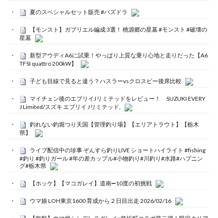
夏のスペシャルセット販売 #パズドラ
【モンスト】ガブリエル編成 3選！ 桃源郷の星墓 #モンスト #破壊の
星墓
新型アウディA6に試乗！やっぱり上質な乗り心地と走りだった【A6
TFSI quattro 200kW】
子ども目線で見ると違う？ハスラーvsクロスビー後席比較
マイチェン後のエブリイJリミテッドをレビュー！ SUZUKI EVERY
J Limited/スズキ エブリイ Jリミテッド,
釣れない釣堀つり天国【管理釣り場】【エリアトラウト】【栃木
県】
ライブ配信中の珍事 ぞんすら釣りLIVE ショートハイライト #fishing
#釣り #釣りガール #年の差カップル#小物釣り#川釣り#水路#ハプニン
グ#栃木県
【ホッケ】【マコガレイ】道南➖10度の初挑戦
ウマ娘 LOH東京1600 育成から２日目出走 2026/02/16