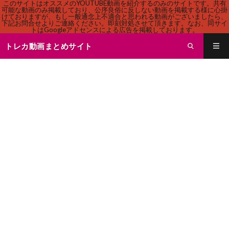
このサイトはオススメのYOUTUBE動画を紹介するのみのサイトです。共有
可能な動画のみ掲載しており、公序良俗に反しない動画を掲載する様に心掛
けておりますが、もし一般通念上不適合と思われる動画がございましたら、
下記お問合せよりご連絡ください。即刻対処させて頂きます。なお、同サイ
トはGoogleアドセンスによる広告を掲載しております。
トレカ動画まとめサイト