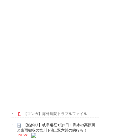
【マンガ】海外病院トラブルファイル
【鮎釣り】岐阜遠征1泊2日！渇水の高原川
と豪雨撤収の宮川下流…双六川の釣行も！
NEW!