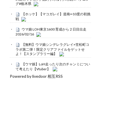
グ#栃木県
【ホッケ】【マコガレイ】道南➖10度の初挑
戦
ウマ娘 LOH東京1600 育成から２日目出走
2026/02/16
【無料】ウマ娘シンデレラグレイ×笠松町コ
ラボ第二弾！限定クリアファイルをゲットせ
よ！【スタンプラリー編】
【ウマ娘】LoH走ったり次のチャンミについ
て考えたり【Vtuber】
Powered by livedoor 相互RSS