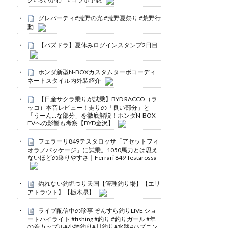
グレパーティ#荒野の光 #荒野夏祭り #荒野行
動
【パズドラ】夏休みログインスタンプ2日目
ホンダ新型N-BOXカスタムターボコーディ
ネートスタイル内外装紹介
【日産サクラ乗りが試乗】BYD RACCO（ラ
ッコ）本音レビュー！走りの「良い部分」と
「うーん…な部分」を徹底解説！ホンダN-BOX
EVへの影響も考察【BYD金沢】
フェラーリ849テスタロッサ「アセットフィ
オラノパッケージ」に試乗。1050馬力とは思え
ないほどの乗りやすさ｜Ferrari 849 Testarossa
釣れない釣堀つり天国【管理釣り場】【エリ
アトラウト】【栃木県】
ライブ配信中の珍事 ぞんすら釣りLIVE ショ
ートハイライト #fishing #釣り #釣りガール #年
の差カップル#小物釣り#川釣り#水路#ハプニン