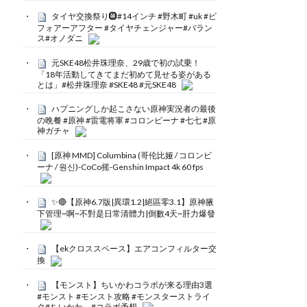
タイヤ交換祭り🛞#14インチ #野木町 #uk #ビ
フォアーアフター #タイヤチェンジャー#バラン
ス#オノダニ
元SKE48松井珠理奈、29歳で初の試乗！
「18年活動してきてまだ初めて見せる姿がある
とは」#松井珠理奈 #SKE48 #元SKE48
ハプニングしか起こさない原神実況者の最後
の晩餐 #原神 #雷電将軍 #コロンビーナ #七七 #原
神ガチャ
[原神 MMD] Columbina (哥伦比娅 / コロンビ
ーナ / 원신)-CoCo摇-Genshin Impact 4k 60 fps
✨🔴【原神6.7版|異環1.2|絕區零3.1】原神腋
下管理~啊~不對是日常清體力|倒數4天~肝力爆發
【ekクロススペース】エアコンフィルター交
換
【モンスト】ちいかわコラボが来る理由3選
#モンスト #モンスト攻略 #モンスターストライ
ク#ちいかわ #コラボ予想