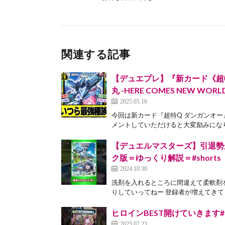
関連する記事
【デュエプレ】『新カード《超
丸 -HERE COMES NEW WORL
2025.05.16
今回は新カード『超特Q ダンガンオ
メントしていただけると大変励みになりま
【デュエルマスターズ】引退勢
ク版＝ゆっくり解説＝#shorts
2024.10.30
洗剤を入れるところに間違えて柔軟剤を
りしていってねー 登録者が増えてきてう
ヒロインBEST開けていきます
2025.07.23