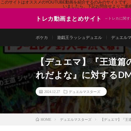
このサイトはオススメのYOUTUBE動画を紹介するのみのサイトで
いましたら、下記お問合せよりご連絡
トレカ動画まとめサイト
～トレカに関す
ポケカ
遊戯王ラッシュデュエル
デュエル
【デュエマ】『王道篇
れだよな』に対するDM
2024.12.27
デュエルマスターズ
デュエルマスターズ
【デュエマ】『王
HOME