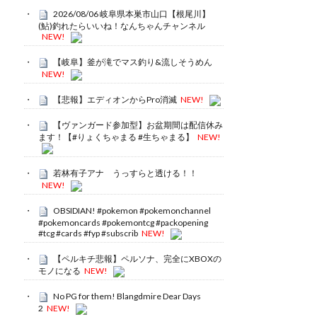
2026/08/06 岐阜県本巣市山口【根尾川】
(鮎)釣れたらいいね！なんちゃんチャンネル
NEW!
【岐阜】釜が滝でマス釣り&流しそうめん
NEW!
【悲報】エディオンからPro消滅
NEW!
【ヴァンガード参加型】お盆期間は配信休み
ます！【#りょくちゃまる #生ちゃまる】
NEW!
若林有子アナ うっすらと透ける！！
NEW!
OBSIDIAN! #pokemon #pokemonchannel
#pokemoncards #pokemontcg #packopening
#tcg #cards #fyp #subscrib
NEW!
【ペルキチ悲報】ペルソナ、完全にXBOXの
モノになる
NEW!
No PG for them! Blangdmire Dear Days
2
NEW!