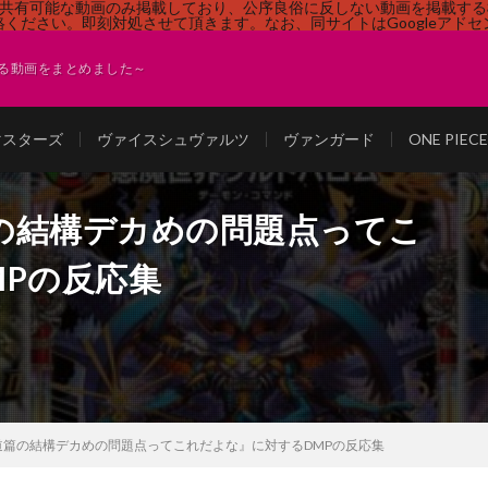
す。共有可能な動画のみ掲載しており、公序良俗に反しない動画を掲載す
ください。即刻対処させて頂きます。なお、同サイトはGoogleアド
る動画をまとめました～
マスターズ
ヴァイスシュヴァルツ
ヴァンガード
ONE PI
の結構デカめの問題点ってこ
Pの反応集
道篇の結構デカめの問題点ってこれだよな』に対するDMPの反応集