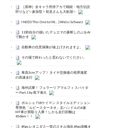
［原神］全キャラ所持アカで精鋭・地方伝説
狩りなど✨参加型！初見さんも大歓迎✨
I NEED This One to Hit… | Weiss Schwarz
11秒自分の描いたデュエマの蒼斬しのぶをAI
で動かす
自動車の任意保険が値上げされますよ。
その場で終わったと思わないでください。
車高3cmアップ！ タイヤ交換後の視界激変
の高速走行
海外試乗！ フェラーリ アマルフィ スパイダ
ー Part.1 by 島下泰久
ポルシェ 718ケイマン スタイルエディション
専用色「ルビースターネオ」左ハンドルの6速
MT車が買取り入庫！しかも走行距離は
456km！！
#fgo レオニダス一世のスキル強化 #fgo攻略 #