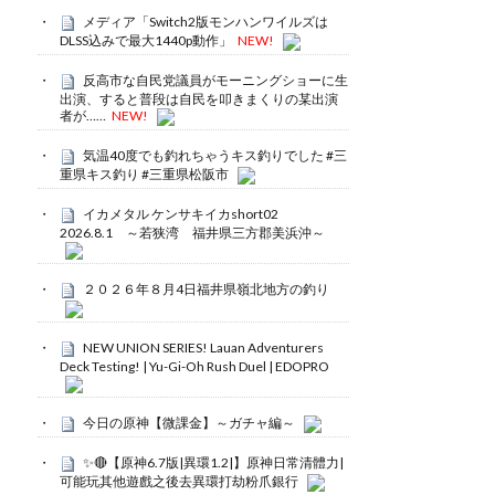
メディア「Switch2版モンハンワイルズは
DLSS込みで最大1440p動作」
NEW!
反高市な自民党議員がモーニングショーに生
出演、すると普段は自民を叩きまくりの某出演
者が……
NEW!
気温40度でも釣れちゃうキス釣りでした #三
重県キス釣り #三重県松阪市
イカメタル ケンサキイカshort02
2026.8.1 ～若狭湾 福井県三方郡美浜沖～
２０２６年８月4日福井県嶺北地方の釣り
NEW UNION SERIES! Lauan Adventurers
Deck Testing! | Yu-Gi-Oh Rush Duel | EDOPRO
今日の原神【微課金】～ガチャ編～
✨🔴【原神6.7版|異環1.2|】原神日常清體力|
可能玩其他遊戲之後去異環打劫粉爪銀行