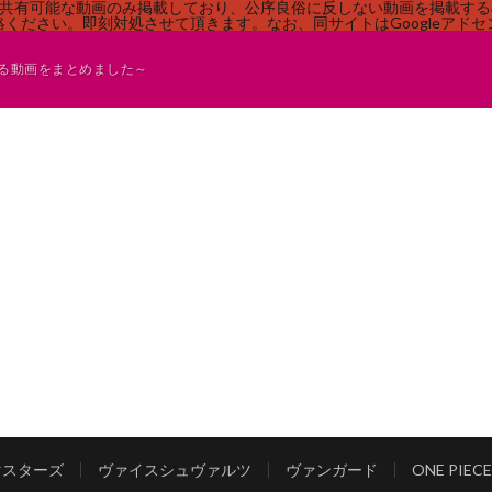
す。共有可能な動画のみ掲載しており、公序良俗に反しない動画を掲載す
ください。即刻対処させて頂きます。なお、同サイトはGoogleアド
る動画をまとめました～
マスターズ
ヴァイスシュヴァルツ
ヴァンガード
ONE PI