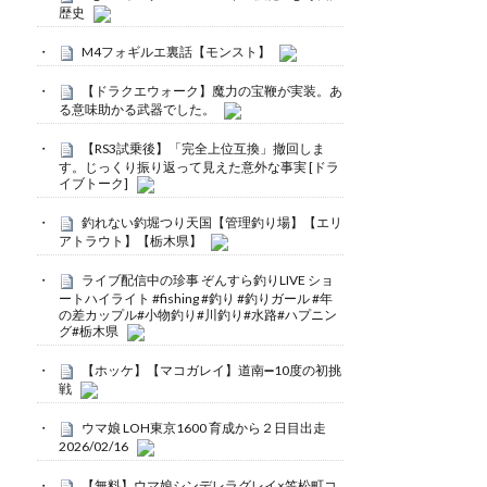
歴史
M4フォギルエ裏話【モンスト】
【ドラクエウォーク】魔力の宝鞭が実装。あ
る意味助かる武器でした。
【RS3試乗後】「完全上位互換」撤回しま
す。じっくり振り返って見えた意外な事実 [ドラ
イブトーク]
釣れない釣堀つり天国【管理釣り場】【エリ
アトラウト】【栃木県】
ライブ配信中の珍事 ぞんすら釣りLIVE ショ
ートハイライト #fishing #釣り #釣りガール #年
の差カップル#小物釣り#川釣り#水路#ハプニン
グ#栃木県
【ホッケ】【マコガレイ】道南➖10度の初挑
戦
ウマ娘 LOH東京1600 育成から２日目出走
2026/02/16
【無料】ウマ娘シンデレラグレイ×笠松町コ