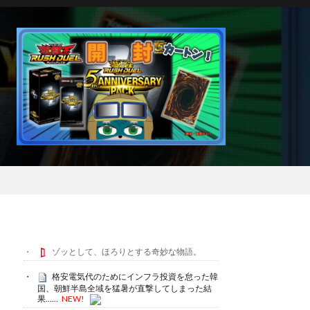
ゾッとして、ほろりとする奇妙な物語。
格安電気代のためにインフラ投資を怠った韓
国、朝鮮半島全域を猛暑が直撃してしまった結
果……
NEW!