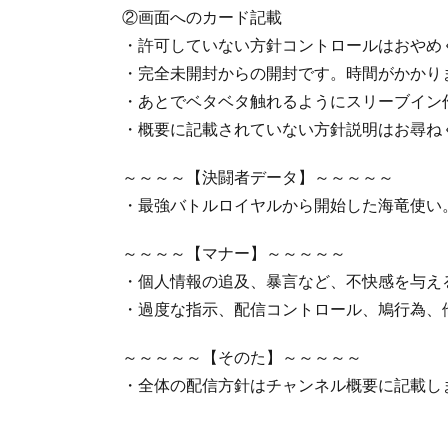
②画面へのカード記載
・許可していない方針コントロールはおやめ
・完全未開封からの開封です。時間がかかり
・あとでベタベタ触れるようにスリーブイン
・概要に記載されていない方針説明はお尋ね
～～～～【決闘者データ】～～～～～
・最強バトルロイヤルから開始した海竜使い
～～～～【マナー】～～～～～
・個人情報の追及、暴言など、不快感を与え
・過度な指示、配信コントロール、鳩行為、
～～～～～【そのた】～～～～～
・全体の配信方針はチャンネル概要に記載し