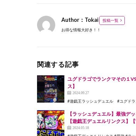
Author：Tokai
投稿一覧
お得な情報大好き！！
関連する記事
ユグドラゴでランクマその１V
ス】
2024.09.27
#遊戯王ラッシュデュエル #ユグドラゴ
【ラッシュデュエル】最強デッ
【遊戯王デュエルリンクス】【Yu-Gi
2024.05.18
#遊戯王デュエルリンクス #最強 #ラッ