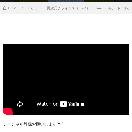
ポケカ
異次元クライシス（3～4） #pokemon #カード #ポケポケ 
HOME
チャンネル登録お願いします(^^)