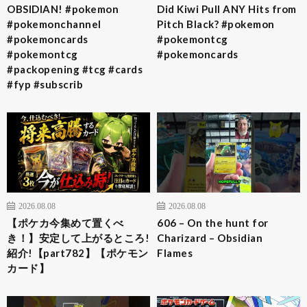
OBSIDIAN! #pokemon
Did Kiwi Pull ANY Hits from
#pokemonchannel
Pitch Black? #pokemon
#pokemoncards
#pokemontcg
#pokemontcg
#pokemoncards
#packopening #tcg #cards
#fyp #subscrib
2026.08.08
2026.08.08
【ポケカ今集めて置くべ
606 – On the hunt for
き！】安定して上がるところ!
Charizard – Obsidian
紹介!【part782】【ポケモン
Flames
カード】