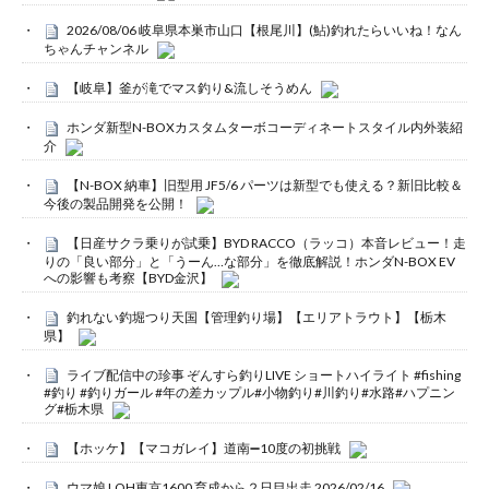
2026/08/06 岐阜県本巣市山口【根尾川】(鮎)釣れたらいいね！なん
ちゃんチャンネル
【岐阜】釜が滝でマス釣り&流しそうめん
ホンダ新型N-BOXカスタムターボコーディネートスタイル内外装紹
介
【N-BOX 納車】旧型用 JF5/6 パーツは新型でも使える？新旧比較＆
今後の製品開発を公開！
【日産サクラ乗りが試乗】BYD RACCO（ラッコ）本音レビュー！走
りの「良い部分」と「うーん…な部分」を徹底解説！ホンダN-BOX EV
への影響も考察【BYD金沢】
釣れない釣堀つり天国【管理釣り場】【エリアトラウト】【栃木
県】
ライブ配信中の珍事 ぞんすら釣りLIVE ショートハイライト #fishing
#釣り #釣りガール #年の差カップル#小物釣り#川釣り#水路#ハプニン
グ#栃木県
【ホッケ】【マコガレイ】道南➖10度の初挑戦
ウマ娘 LOH東京1600 育成から２日目出走 2026/02/16