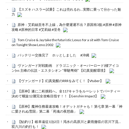
【スズキ ハスラー試乗】これは売れるわ…実際に乗って分かった魅
力
原神：艾莉絲至冬不上線，為什麼遲遲不出？原因有3點 #原神 #原神
攻略 #原神的日常 #艾莉絲 #至冬
Tom Cruise & Jay take the futuristic Lexus for a sit with Tom Cruise
on Tonight Show Leno 2002
バッテリー交換完了 ホッとしました #沖縄
ヴァンガード対戦動画 ドラゴニック・オーバーロード(櫂アイコ
ン)vs 主峰の伝説・エスタシオン “華馳弩樹” 【幻真覚醒環境】
【ヴァンガード】幻真覚醒のRRRをみてく！【Vtuber】
【原神】遂に二桁挑戦へ。全117キャラをルーレットでパーティー
決めて螺旋12層完全攻略目指す！！【Genshin Impact】
【原神】魔神任務最速攻略！オデットガチャも！ 第七章 第一幕「神
に愛されぬ雪国」第二幕「死魂の夜想曲」
【鮎釣り】岐阜遠征1泊2日！渇水の高原川と豪雨撤収の宮川下流…
双六川の釣行も！