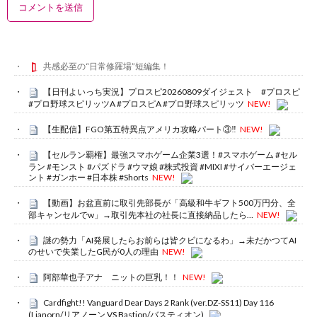
共感必至の“日常修羅場”短編集！
【日刊よいっち実況】プロスピ20260809ダイジェスト #プロスピ
#プロ野球スピリッツA #プロスピA #プロ野球スピリッツ
NEW!
【生配信】FGO第五特異点アメリカ攻略パート③‼️
NEW!
【セルラン覇権】最強スマホゲーム企業3選！#スマホゲーム #セル
ラン #モンスト #パズドラ #ウマ娘 #株式投資 #MIXI #サイバーエージェ
ント #ガンホー #日本株 #Shorts
NEW!
【動画】お盆直前に取引先部長が「高級和牛ギフト500万円分、全
部キャンセルでw」→取引先本社の社長に直接納品したら…
NEW!
謎の勢力「AI発展したらお前らは皆クビになるわ」→未だかつてAI
のせいで失業したG民が0人の理由
NEW!
阿部華也子アナ ニットの巨乳！！
NEW!
Cardfight!! Vanguard Dear Days 2 Rank (ver.DZ-SS11) Day 116
(Lianorn/リアノーン VS Bastion/バスティオン)