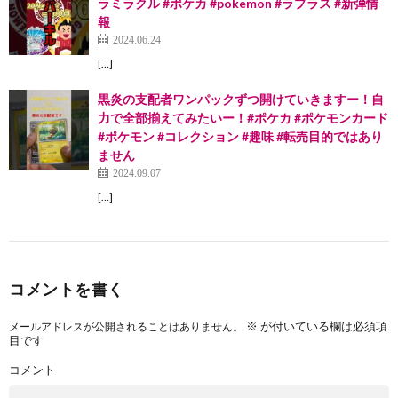
ラミラクル #ポケカ #pokemon #ラプラス #新弾情
報
2024.06.24
[…]
黒炎の支配者ワンパックずつ開けていきますー！自
力で全部揃えてみたいー！#ポケカ #ポケモンカード
#ポケモン #コレクション #趣味 #転売目的ではあり
ません
2024.09.07
[…]
コメントを書く
※
が付いている欄は必須項
メールアドレスが公開されることはありません。
目です
コメント