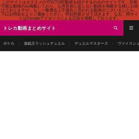
このサイトはオススメのYOUTUBE動画を紹介するのみのサイトです。共有
可能な動画のみ掲載しており、公序良俗に反しない動画を掲載する様に心掛
けておりますが、もし一般通念上不適合と思われる動画がございましたら、
下記お問合せよりご連絡ください。即刻対処させて頂きます。なお、同サイ
トはGoogleアドセンスによる広告を掲載しております。
トレカ動画まとめサイト
ポケカ
遊戯王ラッシュデュエル
デュエルマスターズ
ヴァイスシ