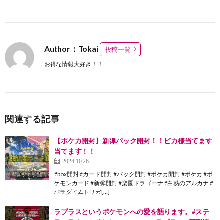
Author：Tokai
投稿一覧
お得な情報大好き！！
関連する記事
【ポケカ開封】新弾パック開封！！ピカ様当てます
当てます！！
2024.10.26
#box開封 #カード開封 #パック開封 #ポケカ開封 #ポケカ #ポ
ケモンカード #新弾開封 #楽園ドラゴーナ #白熱のアルカナ #
パラダイムトリガ[…]
ラプラスというポケモンへの愛を語ります。#ステ