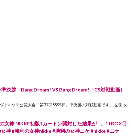
勝 Bang Dream! VS Bang Dream!［CS対戦動画］
ュヴァルツ非公認大会「第37回SSSS杯」準決勝の対戦動画です。 左側 ク
女神:NIKKE初版1カートン開封した結果が…。11BOX目
 #勝利の女神nikke #勝利の女神ニケ #nikke #ニケ