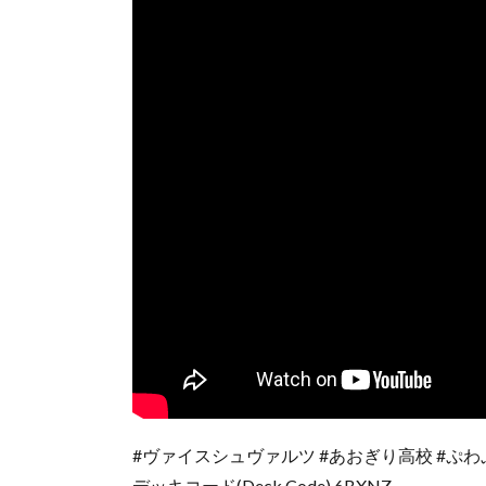
#ヴァイスシュヴァルツ #あおぎり高校 #ぷ
デッキコード(Deck Code) 6BXNZ