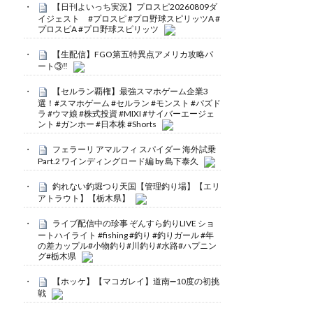
【日刊よいっち実況】プロスピ20260809ダ
イジェスト #プロスピ #プロ野球スピリッツA #
プロスピA #プロ野球スピリッツ
【生配信】FGO第五特異点アメリカ攻略パ
ート③‼️
【セルラン覇権】最強スマホゲーム企業3
選！#スマホゲーム #セルラン #モンスト #パズド
ラ #ウマ娘 #株式投資 #MIXI #サイバーエージェ
ント #ガンホー #日本株 #Shorts
フェラーリ アマルフィ スパイダー 海外試乗
Part.2 ワインディングロード編 by 島下泰久
釣れない釣堀つり天国【管理釣り場】【エリ
アトラウト】【栃木県】
ライブ配信中の珍事 ぞんすら釣りLIVE ショ
ートハイライト #fishing #釣り #釣りガール #年
の差カップル#小物釣り#川釣り#水路#ハプニン
グ#栃木県
【ホッケ】【マコガレイ】道南➖10度の初挑
戦