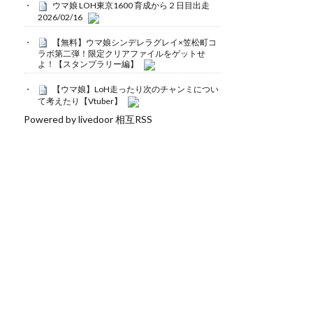
ウマ娘 LOH東京1600 育成から２日目出走
2026/02/16
【無料】ウマ娘シンデレラグレイ×笠松町コ
ラボ第二弾！限定クリアファイルをゲットせ
よ！【スタンプラリー編】
【ウマ娘】LoH走ったり次のチャンミについ
て考えたり【Vtuber】
Powered by livedoor 相互RSS