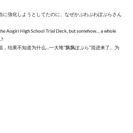
当に強化しようとしてたのに、なぜかぷわぷわぽぷらさん
de the Aogiri High School Trial Deck, but somehow… a whole
…?
，结果不知道为什么…一大堆“飘飘ぽぷら”混进来了。为