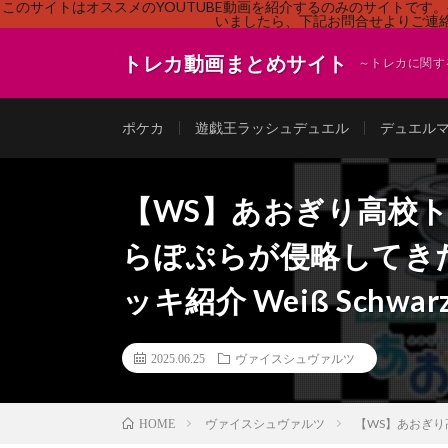
このサイトはオススメのYOUTUBE動画を紹介するのみのサイトで
いましたら、下記お問合せよりご連絡
トレカ動画まとめサイト
～トレカに関す
ポケカ
遊戯王ラッシュデュエル
デュエル
【WS】あおぎり高校
らぽぷらが侵略してき
ッキ紹介 Weiß Schwarz 
2025.06.25
ヴァイスシュヴァルツ
ヴァイスシュヴァルツ
【WS】あおぎり高
HOME