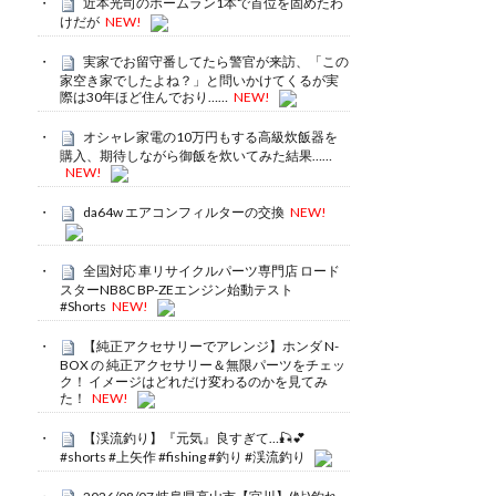
近本光司のホームラン1本で首位を固めたわ
けだが
NEW!
実家でお留守番してたら警官が来訪、「この
家空き家でしたよね？」と問いかけてくるが実
際は30年ほど住んでおり……
NEW!
オシャレ家電の10万円もする高級炊飯器を
購入、期待しながら御飯を炊いてみた結果……
NEW!
da64w エアコンフィルターの交換
NEW!
全国対応 車リサイクルパーツ専門店 ロード
スターNB8C BP-ZEエンジン始動テスト
#Shorts
NEW!
【純正アクセサリーでアレンジ】ホンダ N-
BOX の 純正アクセサリー＆無限パーツをチェッ
ク！ イメージはどれだけ変わるのかを見てみ
た！
NEW!
【渓流釣り】『元気』良すぎて…🎣💕
#shorts #上矢作 #fishing #釣り #渓流釣り