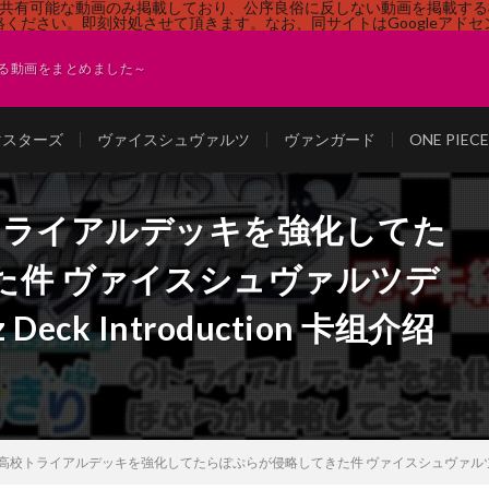
す。共有可能な動画のみ掲載しており、公序良俗に反しない動画を掲載す
ください。即刻対処させて頂きます。なお、同サイトはGoogleアド
る動画をまとめました～
マスターズ
ヴァイスシュヴァルツ
ヴァンガード
ONE PI
トライアルデッキを強化してた
た件 ヴァイスシュヴァルツデ
Deck Introduction 卡组介绍
校トライアルデッキを強化してたらぽぷらが侵略してきた件 ヴァイスシュヴァルツデッキ紹介 Weiß