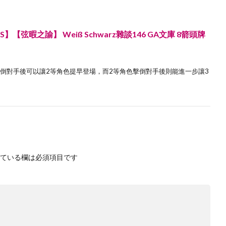
弦暇之諭】 Weiß Schwarz雜談146 GA文庫 8箭頭牌
角色擊倒對手後可以讓2等角色提早登場，而2等角色擊倒對手後則能進一步讓3
ている欄は必須項目です