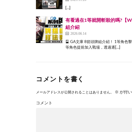
[…]
有看過在1等就開斬殺的嗎?【WS】【
組介紹
2026.06.14
🎴 GA文庫 8箭頭牌組介紹！ 1等
等角色提前加入戰場，透過逐[…]
コメントを書く
※
が付い
メールアドレスが公開されることはありません。
コメント