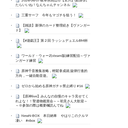
2026/08/07 岐阜県高山市【宮川】(鮎)釣れ
たらいいね！なんちゃんチャンネル
三重サーフ 今年もマゴチを狙う！
【雑談】新弾のカード整理続き【ヴァンガー
ド】
【#遊戯王】第２回 ラッシュデュエルBM杯
ワールド・ウォーZ(steam版)練習配信～ヴァ
ンガード練習
原神千音雅集攻略，輕鬆拿成就:旋律行進的
方向，一鍵自動音遊。
ゼロから始める原神ガチャ禁止縛り #16
【原神live】みんなの自慢のキャラ見せてく
れよな！！聖遺物鑑賞会～～初見さん大歓迎～
～※参加の際は概要欄読んでね
NewN-BOX 本日納車 やはりこのクルマ
凄い #nbox