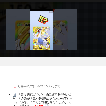
好青年の片思いが壊れていくまで
「高市早苗はどんだけ自己顕示欲が強いん
だ」と左派が『高木美帆氏に送られた包丁セッ
ト』に激怒、「こんな首相は見たことがない」
と言い張るも……
NEW!