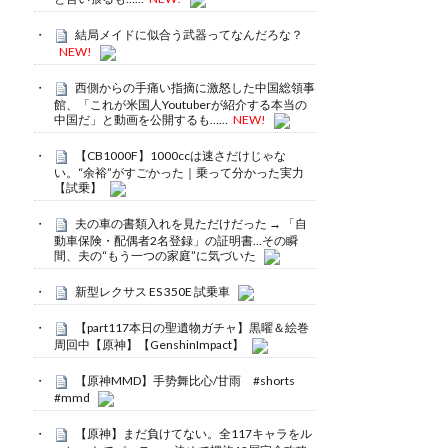
結局メイドに似合う武器ってなんだろな？
NEW!
西側からの手痛い指摘に激怒した中国総領事
館、「これが米国人Youtuberが紹介する本当の
中国だ」と動画を公開するも……
NEW!
【CB1000F】1000ccは速さだけじゃな
い。“余裕”がすごかった｜乗って分かった実力
【試乗】
夫の車の書類入れを見ただけだった → 「自
動車保険・配偶者2名登録」の証明書…その瞬
間、夫の“もう一つの家庭”に気づいた
新型レクサス ES 350E 試乗車
【part117本日の聖遺物ガチャ】黒曜＆絵巻
周回中【原神】【GenshinImpact】
【原神MMD】手势舞比心/甘雨 #shorts
#mmd
【原神】まだ負けてない。全117キャラをル