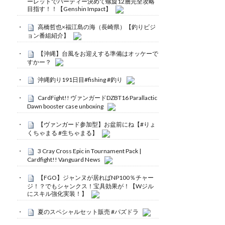
ーレットでパーティー決めて螺旋12層完全攻略
目指す！！【Genshin Impact】
高橋哲也×福江島の海（長崎県）【釣りビジ
ョン番組紹介】
【沖縄】台風をお迎えする準備はオッケーで
すかー？
沖縄釣り191日目#fishing #釣り
CardFight!! ヴァンガードDZBT16 Parallactic
Dawn booster case unboxing
【ヴァンガード参加型】お盆前にね【#りょ
くちゃまる #生ちゃまる】
3 Cray Cross Epic in Tournament Pack |
Cardfight!! Vanguard News
【FGO】ジャンヌが居ればNP100％チャー
ジ！？でもシャンクス！宝具効果が！【Wジル
にスキル強化実装！】
夏のスペシャルセット販売 #パズドラ