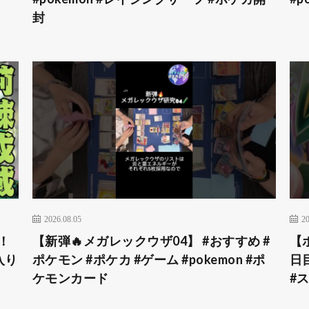
封
2026.08.05
20
！
【新弾🔥メガレックウザ04】 #おすすめ #
【
入り
ポケモン #ポケカ #ゲーム #pokemon #ポ
日
ケモンカード
#