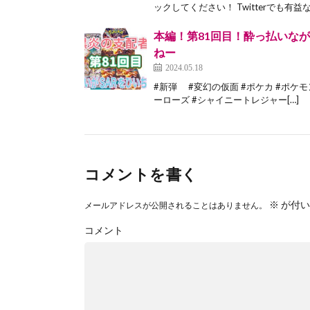
ックしてください！ Twitterでも有益な
本編！第81回目！酔っ払いなが
ねー
2024.05.18
#新弾 #変幻の仮面 #ポケカ #ポケモ
ーローズ #シャイニートレジャー[…]
コメントを書く
※
が付い
メールアドレスが公開されることはありません。
コメント