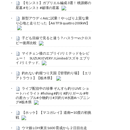
【モンスト】ガブリエル編成 3選！ 桃源郷の
星墓 #モンスト #破壊の星墓
新型アウディA6に試乗！やっぱり上質な乗
り心地と走りだった【A6 TFSI quattro 200kW】
子ども目線で見ると違う？ハスラーvsクロス
ビー後席比較
マイチェン後のエブリイJリミテッドをレビ
ュー！ SUZUKI EVERY J Limited/スズキ エブリ
イ Jリミテッド,
釣れない釣堀つり天国【管理釣り場】【エリ
アトラウト】【栃木県】
ライブ配信中の珍事 ぞんすら釣りLIVE ショ
ートハイライト #fishing #釣り #釣りガール #年
の差カップル#小物釣り#川釣り#水路#ハプニン
グ#栃木県
【ホッケ】【マコガレイ】道南➖10度の初挑
戦
ウマ娘 LOH東京1600 育成から２日目出走