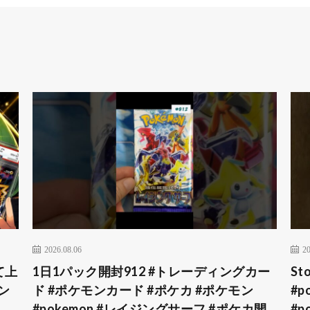
2026.08.06
20
て上
1日1パック開封912 #トレーディングカー
Sto
ン
ド #ポケモンカード #ポケカ #ポケモン
#p
#pokemon #レイジングサーフ #ポケカ開
#p