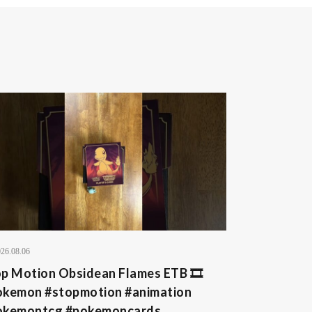
26.08.06
p Motion Obsidean Flames ETB 🎞️
okemon #stopmotion #animation
okemontcg #pokemoncards