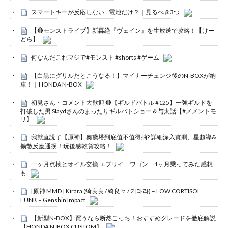
スマートキーが反応しない…電池だけ？｜見るべき3つ
【🔴モンストライブ】新轟絶『ヴェイン』を生放送で攻略！【けー
どら】
何なんだこれマジで#モンスト #shorts #ゲーム
【白黒にグリルだとこうなる！】マイナーチェンジ後のN-BOXが納
車！｜HONDA N-BOX
初見さん・コメント大歓迎 🔴【ギルドバトル #125】一強ギルドを
打破した男 Slaydさんのまったりギルバトショー＆与太話【#メメントモ
リ】
我就直說了【原神】奧黛塔到底值不值得抽? 詳細深入實測、星超導&
擴散反應通拐！玩後感乾貨攻略！
一ヶ月点検とオイル交換 エブリイ ワゴン 1ヶ月乗ってみた感想
も
[原神 MMD ] Kirara (绮良良 / 綺良々 / 키라라) – LOW CORTISOL
FUNK – Genshin Impact
【新型N-BOX】買うなら断然こっち！おすすめグレードを徹底解説
【HONDA N-BOX CUSTOM】