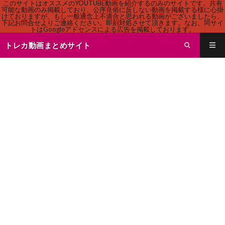
このサイトはオススメのYOUTUBE動画を紹介するのみのサイトです。共有
可能な動画のみ掲載しており、公序良俗に反しない動画を掲載する様に心掛
けておりますが、もし一般通念上不適合と思われる動画がございましたら、
下記お問合せよりご連絡ください。即刻対処させて頂きます。なお、同サイ
トはGoogleアドセンスによる広告を掲載しております。
トレカ動画まとめサイト