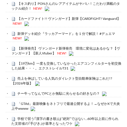
【キス釣り】PONさんのレアアイテムがヤバい！こだわり満載のタ
ックル紹介！
NEW!
【カードファイト!! ヴァンガード】新弾【CARDFIGHT! Vanguard】
NEW!
新弾デッキ紹介『ラッカアーマード』を１分で解説！ #デュエマ
NEW!
【新弾発売】 ヴァンガード新弾発売 環境に変化はあるかな？【ヴ
ァンガード】【新人Vtuber】
NEW!
【19万km】一度も交換していなかったエアコンフィルターを初交換
した結果・・・。エクストレイルT31
売上を伸ばしている人気のダイレクト型自動車保険はこれだ!?
【2026年版】
チー牛ってなんでPCとか無駄に光らせるの好きなの？
「GTA6」最新映像をネトフリで最速公開するよ！→なぜかXで大炎
上中wwww
学校で習う｢漢字の書き順｣は”絶対”ではない…60年以上前に作られ
た文部省の｢手びき｣が基準となったワケ