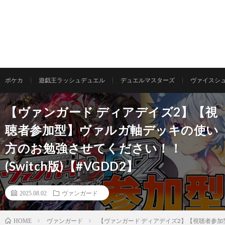
ポケカ
遊戯王ラッシュデュエル
デュエルマスターズ
ヴァイスシ
【ヴァンガード ディアデイズ2】【視
聴者参加型】ヴァルガ軸デッキの使い
方のお勉強させてください！！
(Switch版)【#VGDD2】
2025.08.02
ヴァンガード
ヴァンガード
【ヴァンガード ディアデイズ2】【視聴者参加型
HOME