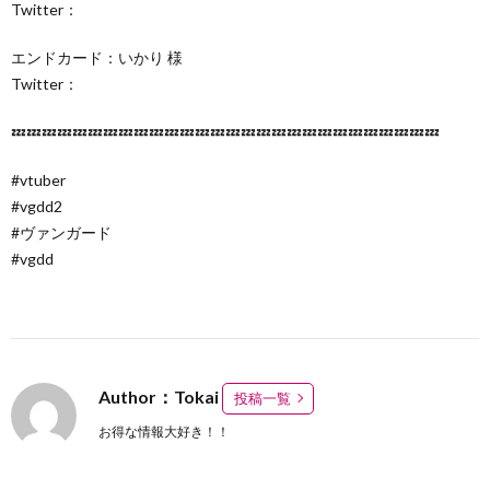
Twitter：
エンドカード：いかり 様
Twitter：
💤💤💤💤💤💤💤💤💤💤💤💤💤💤💤💤💤💤💤💤💤💤💤💤💤💤💤💤
#vtuber
#vgdd2
#ヴァンガード
#vgdd
Author：Tokai
投稿一覧
お得な情報大好き！！