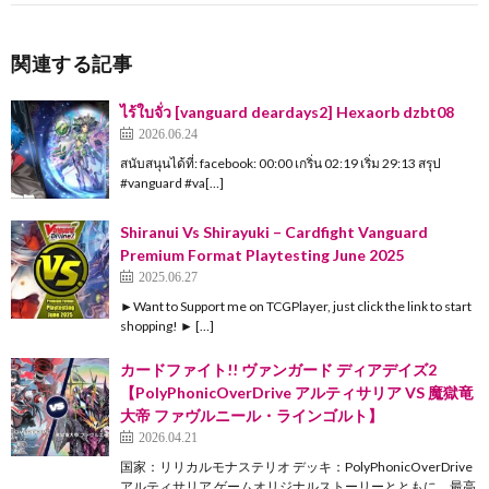
関連する記事
ไร้ใบจั่ว [vanguard deardays2] Hexaorb dzbt08
2026.06.24
สนับสนุนได้ที่: facebook: 00:00 เกริ่น 02:19 เริ่ม 29:13 สรุป
#vanguard #va[…]
Shiranui Vs Shirayuki – Cardfight Vanguard
Premium Format Playtesting June 2025
2025.06.27
►Want to Support me on TCGPlayer, just click the link to start
shopping! ► […]
カードファイト!! ヴァンガード ディアデイズ2
【PolyPhonicOverDrive アルティサリア VS 魔獄竜
大帝 ファヴルニール・ラインゴルト】
2026.04.21
国家：リリカルモナステリオ デッキ：PolyPhonicOverDrive
アルティサリア ゲームオリジナルストーリーとともに、最高