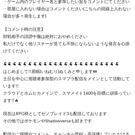
・ゲーム内のプレイヤー名と参加したい旨をコメントにてください
・部屋に入れない場合はコメントください(こちらの回線上入れない
場合が多々発生します)
【コメント時の注意】
対戦相手の誹謗中傷は絶対におやめください
私だけでなく他リスナーが見ても不快にならないような発言を心掛
けてください
🐏🐏 🐏 🐏 🐏 🐏 🐏 🐏 🐏 🐏 🐏 🐏 🐏 🐏 🐏 🐏 🐏 🐏 🐏 🐏 🐏 🐏 🐏
はじめまして!!居眠(いねむり)ぬくみと申します💤
土日を中心に視聴者参加型のスマブラ配信をメインとして活動して
います!!
クラウドとホムヒカメインで，スマメイト1600を目標に頑張ってい
ます!!🔥
現在はRPG枠としてゼノブレイド3も配信しております
その他ではポケモンやShadowverseも好きです
配信のご視聴やコメント，チャンネル登録・高評価していただける