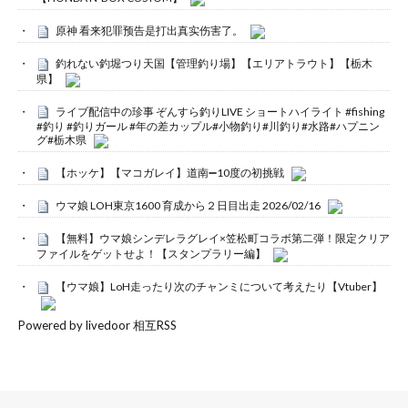
原神 看来犯罪预告是打出真实伤害了。
釣れない釣堀つり天国【管理釣り場】【エリアトラウト】【栃木
県】
ライブ配信中の珍事 ぞんすら釣りLIVE ショートハイライト #fishing
#釣り #釣りガール #年の差カップル#小物釣り#川釣り#水路#ハプニン
グ#栃木県
【ホッケ】【マコガレイ】道南➖10度の初挑戦
ウマ娘 LOH東京1600 育成から２日目出走 2026/02/16
【無料】ウマ娘シンデレラグレイ×笠松町コラボ第二弾！限定クリア
ファイルをゲットせよ！【スタンプラリー編】
【ウマ娘】LoH走ったり次のチャンミについて考えたり【Vtuber】
Powered by livedoor 相互RSS