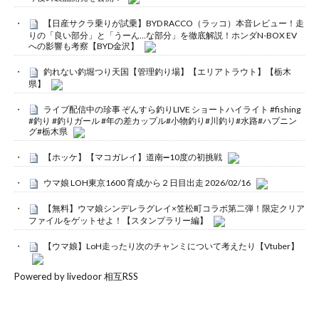
【日産サクラ乗りが試乗】BYD RACCO（ラッコ）本音レビュー！走
りの「良い部分」と「うーん…な部分」を徹底解説！ホンダN-BOX EV
への影響も考察【BYD金沢】
釣れない釣堀つり天国【管理釣り場】【エリアトラウト】【栃木
県】
ライブ配信中の珍事 ぞんすら釣りLIVE ショートハイライト #fishing
#釣り #釣りガール #年の差カップル#小物釣り#川釣り#水路#ハプニン
グ#栃木県
【ホッケ】【マコガレイ】道南➖10度の初挑戦
ウマ娘 LOH東京1600 育成から２日目出走 2026/02/16
【無料】ウマ娘シンデレラグレイ×笠松町コラボ第二弾！限定クリア
ファイルをゲットせよ！【スタンプラリー編】
【ウマ娘】LoH走ったり次のチャンミについて考えたり【Vtuber】
Powered by livedoor 相互RSS