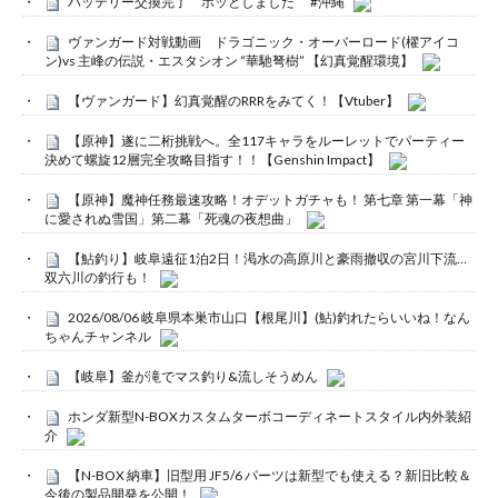
バッテリー交換完了 ホッとしました #沖縄
ヴァンガード対戦動画 ドラゴニック・オーバーロード(櫂アイコ
ン)vs 主峰の伝説・エスタシオン “華馳弩樹” 【幻真覚醒環境】
【ヴァンガード】幻真覚醒のRRRをみてく！【Vtuber】
【原神】遂に二桁挑戦へ。全117キャラをルーレットでパーティー
決めて螺旋12層完全攻略目指す！！【Genshin Impact】
【原神】魔神任務最速攻略！オデットガチャも！ 第七章 第一幕「神
に愛されぬ雪国」第二幕「死魂の夜想曲」
【鮎釣り】岐阜遠征1泊2日！渇水の高原川と豪雨撤収の宮川下流…
双六川の釣行も！
2026/08/06 岐阜県本巣市山口【根尾川】(鮎)釣れたらいいね！なん
ちゃんチャンネル
【岐阜】釜が滝でマス釣り&流しそうめん
ホンダ新型N-BOXカスタムターボコーディネートスタイル内外装紹
介
【N-BOX 納車】旧型用 JF5/6 パーツは新型でも使える？新旧比較＆
今後の製品開発を公開！