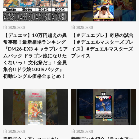
2026.08.08
2026.08.08
【デュエマ】10万円越えの異
【＃デュエプレ】奇跡の試合
常事態！最新相場ランキング
【＃デュエルマスターズプレ
『DM26-EX3 キャラプレミア
イス】 #デュエルマスターズ
ムパック ドラゴン娘になりた
プレイス
くないっ！ 文化祭だョ！全員
集合!!ドラ娘100％パック』
初動シングル価格全まとめ！
2026.08.08
2026.08.08
春咲栄久＜アンコールだ＞
新弾デッキ紹介『ラッカアー