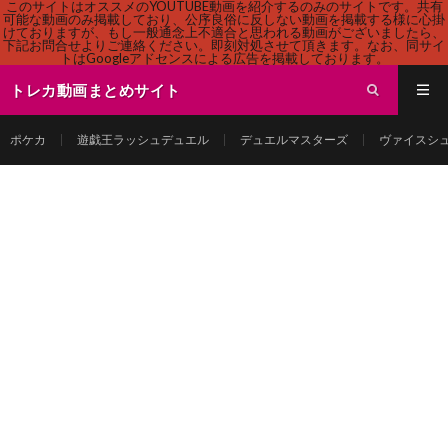
このサイトはオススメのYOUTUBE動画を紹介するのみのサイトです。共有
可能な動画のみ掲載しており、公序良俗に反しない動画を掲載する様に心掛
けておりますが、もし一般通念上不適合と思われる動画がございましたら、
下記お問合せよりご連絡ください。即刻対処させて頂きます。なお、同サイ
トはGoogleアドセンスによる広告を掲載しております。
トレカ動画まとめサイト
ポケカ
遊戯王ラッシュデュエル
デュエルマスターズ
ヴァイスシ