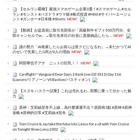
【セルラン覇権】最強スマホゲーム企業3選！#スマホゲーム #セル
ラン #モンスト #パズドラ #ウマ娘 #株式投資 #MIXI #サイバーエージェ
ント #ガンホー #日本株 #Shorts
NEW!
【動画】お盆直前に取引先部長が「高級和牛ギフト500万円分、全
部キャンセルでw」→取引先本社の社長に直接納品したら…
NEW!
謎の勢力「AI発展したらお前らは皆クビになるわ」→未だかつてAI
のせいで失業したG民が0人の理由
NEW!
阿部華也子アナ ニットの巨乳！！
NEW!
Cardfight!! Vanguard Dear Days 2 Rank (ver.DZ-SS11) Day 116
(Lianorn/リアノーン VS Bastion/バスティオン)
【スズキ ハスラー試乗】これは売れるわ…実際に乗って分かった魅
力
原神：艾莉絲至冬不上線，為什麼遲遲不出？原因有3點 #原神 #原神
攻略 #原神的日常 #艾莉絲 #至冬
Tom Cruise & Jay take the futuristic Lexus for a sit with Tom Cruise
on Tonight Show Leno 2002