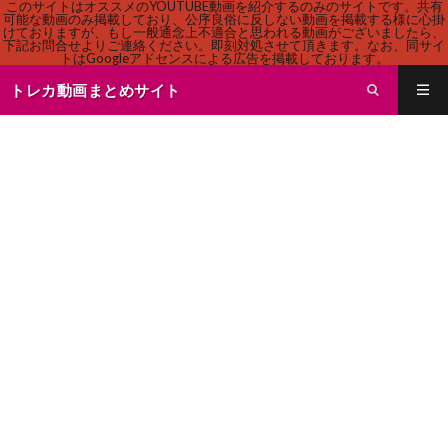
このサイトはオススメのYOUTUBE動画を紹介するのみのサイトです。共有
可能な動画のみ掲載しており、公序良俗に反しない動画を掲載する様に心掛
けておりますが、もし一般通念上不適合と思われる動画がございましたら、
下記お問合せよりご連絡ください。即刻対処させて頂きます。なお、同サイ
トはGoogleアドセンスによる広告を掲載しております。
トレカ動画まとめサイト