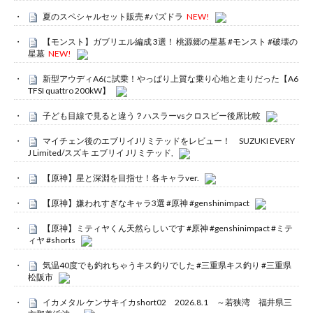
夏のスペシャルセット販売 #パズドラ
NEW!
【モンスト】ガブリエル編成 3選！ 桃源郷の星墓 #モンスト #破壊の
星墓
NEW!
新型アウディA6に試乗！やっぱり上質な乗り心地と走りだった【A6
TFSI quattro 200kW】
子ども目線で見ると違う？ハスラーvsクロスビー後席比較
マイチェン後のエブリイJリミテッドをレビュー！ SUZUKI EVERY
J Limited/スズキ エブリイ Jリミテッド,
【原神】星と深淵を目指せ！各キャラver.
【原神】嫌われすぎなキャラ3選 #原神 #genshinimpact
【原神】ミティヤくん天然らしいです #原神 #genshinimpact #ミテ
ィヤ #shorts
気温40度でも釣れちゃうキス釣りでした #三重県キス釣り #三重県
松阪市
イカメタル ケンサキイカshort02 2026.8.1 ～若狭湾 福井県三