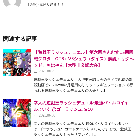
お得な情報大好き！！
関連する記事
【遊戯王ラッシュデュエル】第六回さんむすCS四回
戦クロタ（OTS）VSシュウ（ダイス）解説：リクヘ
ッド、ちはやん【大型非公認大会】
2025.08.28
遊戯王ラッシュデュエル 大型非公認大会のライブ配信の対
戦動画です 2025年7月適用のリミットレギュレーションで行
われる遊戯王ラッシュデュエルの大会と[…]
幸大の遊戯王ラッシュデュエル 最強バトルロイヤ
ル!! いくぞ!ゴーラッシュ!!#10
2025.06.30
幸大の遊戯王ラッシュデュエル 最強バトルロイヤル!! いく
ぞ!ゴーラッシュ!! カードゲーム好きなんですよね。 遊戯王
ラッシュデュエルをったリプレイ。[…]