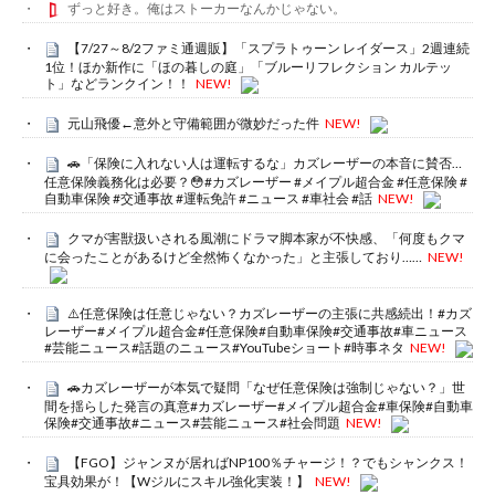
ずっと好き。俺はストーカーなんかじゃない。
【7/27～8/2ファミ通週販】「スプラトゥーン レイダース」2週連続
1位！ほか新作に「ほの暮しの庭」「ブルーリフレクション カルテッ
ト」などランクイン！！
NEW!
元山飛優←意外と守備範囲が微妙だった件
NEW!
🚗「保険に入れない人は運転するな」カズレーザーの本音に賛否…
任意保険義務化は必要？😳#カズレーザー #メイプル超合金 #任意保険 #
自動車保険 #交通事故 #運転免許 #ニュース #車社会 #話
NEW!
クマが害獣扱いされる風潮にドラマ脚本家が不快感、「何度もクマ
に会ったことがあるけど全然怖くなかった」と主張しており……
NEW!
⚠️任意保険は任意じゃない？カズレーザーの主張に共感続出！#カズ
レーザー#メイプル超合金#任意保険#自動車保険#交通事故#車ニュース
#芸能ニュース#話題のニュース#YouTubeショート#時事ネタ
NEW!
🚗カズレーザーが本気で疑問「なぜ任意保険は強制じゃない？」世
間を揺らした発言の真意#カズレーザー#メイプル超合金#車保険#自動車
保険#交通事故#ニュース#芸能ニュース#社会問題
NEW!
【FGO】ジャンヌが居ればNP100％チャージ！？でもシャンクス！
宝具効果が！【Wジルにスキル強化実装！】
NEW!