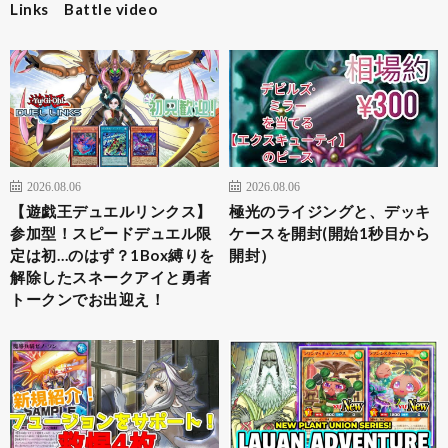
Links Battle video
2026.08.06
2026.08.06
【遊戯王デュエルリンクス】
極光のライジングと、デッキ
参加型！スピードデュエル限
ケースを開封(開始1秒目から
定は初…のはず？1Box縛りを
開封）
解除したスネークアイと勇者
トークンでお出迎え！