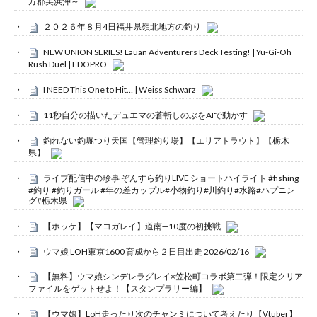
方郡美浜沖～
２０２６年８月4日福井県嶺北地方の釣り
NEW UNION SERIES! Lauan Adventurers Deck Testing! | Yu-Gi-Oh
Rush Duel | EDOPRO
I NEED This One to Hit… | Weiss Schwarz
11秒自分の描いたデュエマの蒼斬しのぶをAIで動かす
釣れない釣堀つり天国【管理釣り場】【エリアトラウト】【栃木
県】
ライブ配信中の珍事 ぞんすら釣りLIVE ショートハイライト #fishing
#釣り #釣りガール #年の差カップル#小物釣り#川釣り#水路#ハプニン
グ#栃木県
【ホッケ】【マコガレイ】道南➖10度の初挑戦
ウマ娘 LOH東京1600 育成から２日目出走 2026/02/16
【無料】ウマ娘シンデレラグレイ×笠松町コラボ第二弾！限定クリア
ファイルをゲットせよ！【スタンプラリー編】
【ウマ娘】LoH走ったり次のチャンミについて考えたり【Vtuber】