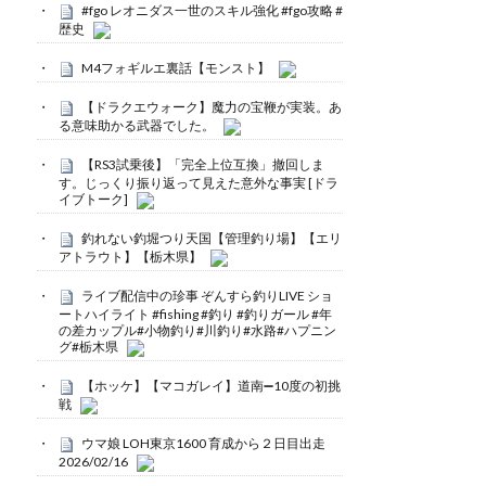
#fgo レオニダス一世のスキル強化 #fgo攻略 #
歴史
M4フォギルエ裏話【モンスト】
【ドラクエウォーク】魔力の宝鞭が実装。あ
る意味助かる武器でした。
【RS3試乗後】「完全上位互換」撤回しま
す。じっくり振り返って見えた意外な事実 [ドラ
イブトーク]
釣れない釣堀つり天国【管理釣り場】【エリ
アトラウト】【栃木県】
ライブ配信中の珍事 ぞんすら釣りLIVE ショ
ートハイライト #fishing #釣り #釣りガール #年
の差カップル#小物釣り#川釣り#水路#ハプニン
グ#栃木県
【ホッケ】【マコガレイ】道南➖10度の初挑
戦
ウマ娘 LOH東京1600 育成から２日目出走
2026/02/16