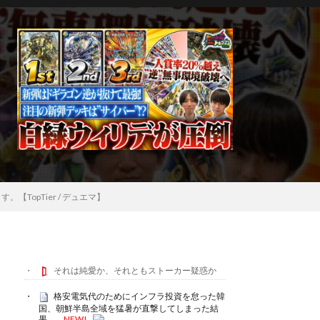
TopTier / デュエマ】
それは純愛か、それともストーカー疑惑か
格安電気代のためにインフラ投資を怠った韓
国、朝鮮半島全域を猛暑が直撃してしまった結
果……
NEW!