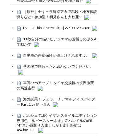
可能玩其他遊戲之後去異環打劫粉爪銀行
［原神］全キャラ所持アカで精鋭・地方伝説
狩りなど✨参加型！初見さんも大歓迎✨
I NEED This One to Hit… | Weiss Schwarz
11秒自分の描いたデュエマの蒼斬しのぶをAI
で動かす
自動車の任意保険が値上げされますよ。
その場で終わったと思わないでください。
車高3cmアップ！ タイヤ交換後の視界激変
の高速走行
海外試乗！ フェラーリ アマルフィ スパイダ
ー Part.1 by 島下泰久
ポルシェ 718ケイマン スタイルエディション
専用色「ルビースターネオ」左ハンドルの6速
MT車が買取り入庫！しかも走行距離は
456km！！