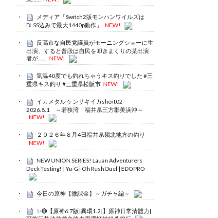
メディア「Switch2版モンハンワイルズは
DLSS込みで最大1440p動作」
NEW!
反高市な自民党議員がモーニングショーに生
出演、すると普段は自民を叩きまくりの某出演
者が……
NEW!
気温40度でも釣れちゃうキス釣りでした #三
重県キス釣り #三重県松阪市
NEW!
イカメタル ケンサキイカshort02
2026.8.1 ～若狭湾 福井県三方郡美浜沖～
NEW!
２０２６年８月4日福井県嶺北地方の釣り
NEW!
NEW UNION SERIES! Lauan Adventurers
Deck Testing! | Yu-Gi-Oh Rush Duel | EDOPRO
今日の原神【微課金】～ガチャ編～
✨🔴【原神6.7版|異環1.2|】原神日常清體力|