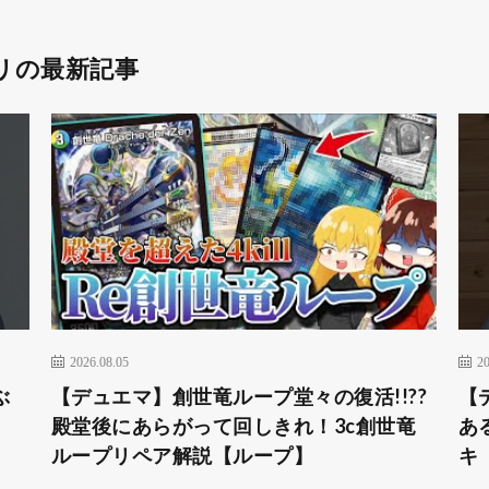
リの最新記事
2026.08.05
20
ぶ
【デュエマ】創世竜ループ堂々の復活!!??
【
殿堂後にあらがって回しきれ！3c創世竜
あ
ループリペア解説【ループ】
キ