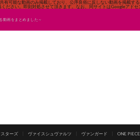
す。共有可能な動画のみ掲載しており、公序良俗に反しない動画を掲載す
ください。即刻対処させて頂きます。なお、同サイトはGoogleアド
る動画をまとめました～
マスターズ
ヴァイスシュヴァルツ
ヴァンガード
ONE PI