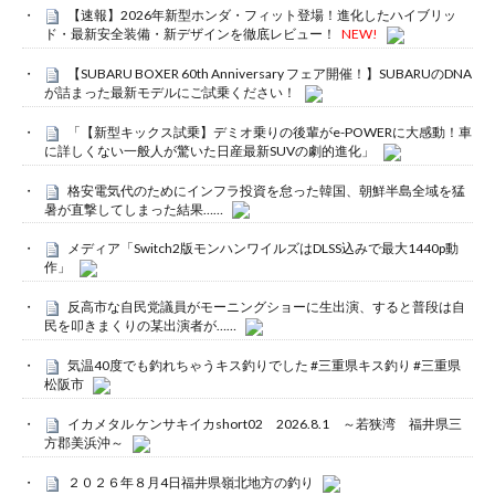
【速報】2026年新型ホンダ・フィット登場！進化したハイブリッ
ド・最新安全装備・新デザインを徹底レビュー！
NEW!
【SUBARU BOXER 60th Anniversary フェア開催！】SUBARUのDNA
が詰まった最新モデルにご試乗ください！
「【新型キックス試乗】デミオ乗りの後輩がe-POWERに大感動！車
に詳しくない一般人が驚いた日産最新SUVの劇的進化」
格安電気代のためにインフラ投資を怠った韓国、朝鮮半島全域を猛
暑が直撃してしまった結果……
メディア「Switch2版モンハンワイルズはDLSS込みで最大1440p動
作」
反高市な自民党議員がモーニングショーに生出演、すると普段は自
民を叩きまくりの某出演者が……
気温40度でも釣れちゃうキス釣りでした #三重県キス釣り #三重県
松阪市
イカメタル ケンサキイカshort02 2026.8.1 ～若狭湾 福井県三
方郡美浜沖～
２０２６年８月4日福井県嶺北地方の釣り