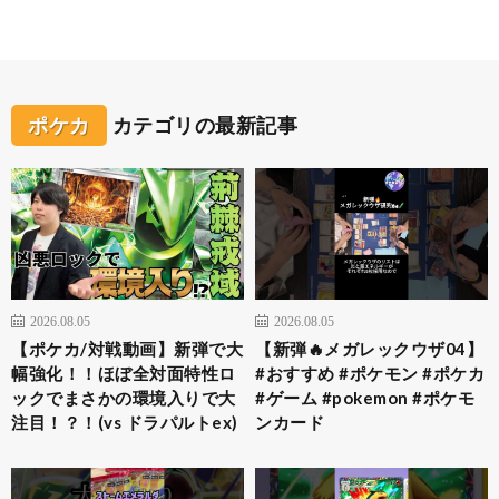
ポケカ
カテゴリの最新記事
2026.08.05
2026.08.05
【ポケカ/対戦動画】新弾で大
【新弾🔥メガレックウザ04】
幅強化！！ほぼ全対面特性ロ
#おすすめ #ポケモン #ポケカ
ックでまさかの環境入りで大
#ゲーム #pokemon #ポケモ
注目！？！(vs ドラパルトex)
ンカード