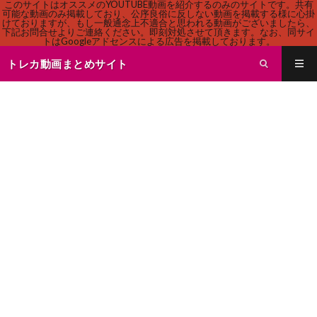
このサイトはオススメのYOUTUBE動画を紹介するのみのサイトです。共有
可能な動画のみ掲載しており、公序良俗に反しない動画を掲載する様に心掛
けておりますが、もし一般通念上不適合と思われる動画がございましたら、
下記お問合せよりご連絡ください。即刻対処させて頂きます。なお、同サイ
トはGoogleアドセンスによる広告を掲載しております。
トレカ動画まとめサイト