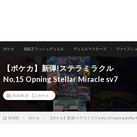
ポケカ
遊戯王ラッシュデュエル
デュエルマスターズ
ヴァイスシ
【ポケカ】新弾!ステラミラクル
No,15 Opning Stellar Miracle sv7
2024.08.26
ポケカ
ポケカ
【ポケカ】新弾!ステラミラクルNo,15 Opning Stellar Mir
HOME