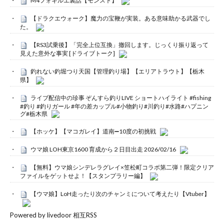
M4フォギルエ裏話【モンスト】
【ドラクエウォーク】魔力の宝鞭が実装。ある意味助かる武器でし
た。
【RS3試乗後】「完全上位互換」撤回します。じっくり振り返って
見えた意外な事実 [ドライブトーク]
釣れない釣堀つり天国【管理釣り場】【エリアトラウト】【栃木
県】
ライブ配信中の珍事 ぞんすら釣りLIVE ショートハイライト #fishing
#釣り #釣りガール #年の差カップル#小物釣り#川釣り#水路#ハプニン
グ#栃木県
【ホッケ】【マコガレイ】道南➖10度の初挑戦
ウマ娘 LOH東京1600 育成から２日目出走 2026/02/16
【無料】ウマ娘シンデレラグレイ×笠松町コラボ第二弾！限定クリア
ファイルをゲットせよ！【スタンプラリー編】
【ウマ娘】LoH走ったり次のチャンミについて考えたり【Vtuber】
Powered by livedoor 相互RSS