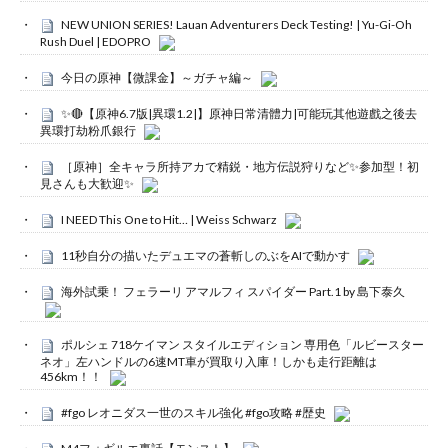
NEW UNION SERIES! Lauan Adventurers Deck Testing! | Yu-Gi-Oh
Rush Duel | EDOPRO
今日の原神【微課金】～ガチャ編～
✨🔴【原神6.7版|異環1.2|】原神日常清體力|可能玩其他遊戲之後去
異環打劫粉爪銀行
［原神］全キャラ所持アカで精鋭・地方伝説狩りなど✨参加型！初
見さんも大歓迎✨
I NEED This One to Hit… | Weiss Schwarz
11秒自分の描いたデュエマの蒼斬しのぶをAIで動かす
海外試乗！ フェラーリ アマルフィ スパイダー Part.1 by 島下泰久
ポルシェ 718ケイマン スタイルエディション 専用色「ルビースター
ネオ」左ハンドルの6速MT車が買取り入庫！しかも走行距離は
456km！！
#fgo レオニダス一世のスキル強化 #fgo攻略 #歴史