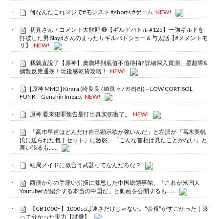
何なんだこれマジで#モンスト #shorts #ゲーム
NEW!
初見さん・コメント大歓迎 🔴【ギルドバトル #125】一強ギルドを
打破した男 Slaydさんのまったりギルバトショー＆与太話【#メメントモ
リ】
NEW!
我就直說了【原神】奧黛塔到底值不值得抽? 詳細深入實測、星超導&
擴散反應通拐！玩後感乾貨攻略！
NEW!
[原神 MMD ] Kirara (绮良良 / 綺良々 / 키라라) – LOW CORTISOL
FUNK – Genshin Impact
NEW!
原神 看来犯罪预告是打出真实伤害了。
NEW!
「高市早苗はどんだけ自己顕示欲が強いんだ」と左派が『高木美帆
氏に送られた包丁セット』に激怒、「こんな首相は見たことがない」と
言い張るも……
結局メイドに似合う武器ってなんだろな？
西側からの手痛い指摘に激怒した中国総領事館、「これが米国人
Youtuberが紹介する本当の中国だ」と動画を公開するも……
【CB1000F】1000ccは速さだけじゃない。“余裕”がすごかった｜乗
って分かった実力【試乗】