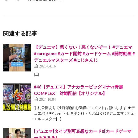
関連する記事
【デュエマ】悪くない！悪くないぞー！ #デュエマ
#cardgame #カード開封 #カードゲーム #開封動画 #
デュエルマスターズ #にじさんじ
2025.04.16
[…]
#46【デュエマ】アナカラービッグマナvs青黒
COMPLEX 対戦配信【オリジナル】
2024.10.04
手札公開ありで対戦配信 お気軽にコメントお願いします ★デ
ュエバサ ■Player ・セキボン( ) ・たねばく( ) #デュエマ #デュ
エルマスター[…]
[デュエマ]タイプ別可哀想なカード‼️[カードゲーマ
ーあるある]