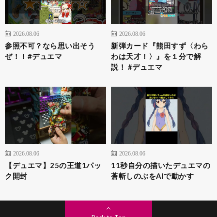
2026.08.06
2026.08.06
参照不可？なら思い出そう
新弾カード『熊田すず〈わら
ぜ！！#デュエマ
わは天才！〉』を１分で解
説！ #デュエマ
2026.08.06
2026.08.06
【デュエマ】25の王道1パッ
11秒自分の描いたデュエマの
ク開封
蒼斬しのぶをAIで動かす