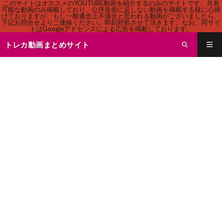
このサイトはオススメのYOUTUBE動画を紹介するのみのサイトです。共有
可能な動画のみ掲載しており、公序良俗に反しない動画を掲載する様に心掛
けておりますが、もし一般通念上不適合と思われる動画がございましたら、
下記お問合せよりご連絡ください。即刻対処させて頂きます。なお、同サイ
トはGoogleアドセンスによる広告を掲載しております。
トレカ動画まとめサイト