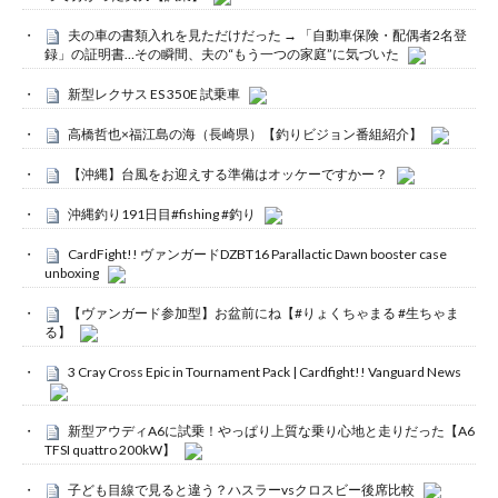
夫の車の書類入れを見ただけだった → 「自動車保険・配偶者2名登
録」の証明書…その瞬間、夫の“もう一つの家庭”に気づいた
新型レクサス ES 350E 試乗車
高橋哲也×福江島の海（長崎県）【釣りビジョン番組紹介】
【沖縄】台風をお迎えする準備はオッケーですかー？
沖縄釣り191日目#fishing #釣り
CardFight!! ヴァンガードDZBT16 Parallactic Dawn booster case
unboxing
【ヴァンガード参加型】お盆前にね【#りょくちゃまる #生ちゃま
る】
3 Cray Cross Epic in Tournament Pack | Cardfight!! Vanguard News
新型アウディA6に試乗！やっぱり上質な乗り心地と走りだった【A6
TFSI quattro 200kW】
子ども目線で見ると違う？ハスラーvsクロスビー後席比較