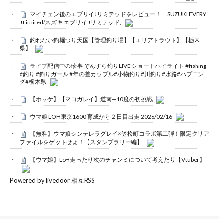
マイチェン後のエブリイJリミテッドをレビュー！ SUZUKI EVERY
J Limited/スズキ エブリイ Jリミテッド,
釣れない釣堀つり天国【管理釣り場】【エリアトラウト】【栃木
県】
ライブ配信中の珍事 ぞんすら釣りLIVE ショートハイライト #fishing
#釣り #釣りガール #年の差カップル#小物釣り#川釣り#水路#ハプニン
グ#栃木県
【ホッケ】【マコガレイ】道南➖10度の初挑戦
ウマ娘 LOH東京1600 育成から２日目出走 2026/02/16
【無料】ウマ娘シンデレラグレイ×笠松町コラボ第二弾！限定クリア
ファイルをゲットせよ！【スタンプラリー編】
【ウマ娘】LoH走ったり次のチャンミについて考えたり【Vtuber】
Powered by livedoor 相互RSS