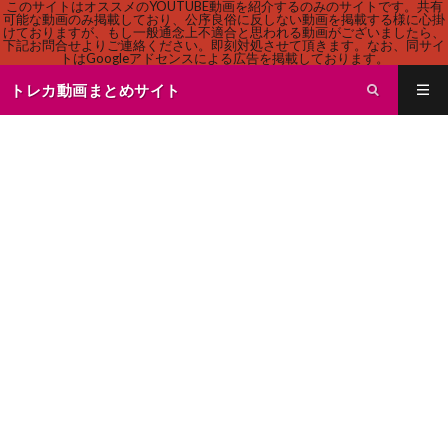
このサイトはオススメのYOUTUBE動画を紹介するのみのサイトです。共有
可能な動画のみ掲載しており、公序良俗に反しない動画を掲載する様に心掛
けておりますが、もし一般通念上不適合と思われる動画がございましたら、
下記お問合せよりご連絡ください。即刻対処させて頂きます。なお、同サイ
トはGoogleアドセンスによる広告を掲載しております。
トレカ動画まとめサイト