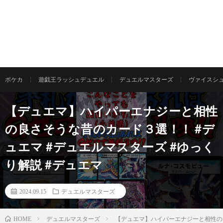
ポケカ
遊戯王ラッシュデュエル
デュエルマスターズ
ヴァイスシ
【デュエマ】ハイパーエナジーと相性
の良さそうな昔のカード３選！！ #デ
ュエマ #デュエルマスターズ #ゆっく
り解説 #デュエマ
2024.09.15
デュエルマスターズ
デュエルマスターズ
【デュエマ】ハイパーエナジーと相性の良
HOME