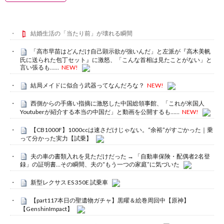
結婚生活の「当たり前」が壊れる瞬間
「高市早苗はどんだけ自己顕示欲が強いんだ」と左派が『高木美帆
氏に送られた包丁セット』に激怒、「こんな首相は見たことがない」と
言い張るも……
NEW!
結局メイドに似合う武器ってなんだろな？
NEW!
西側からの手痛い指摘に激怒した中国総領事館、「これが米国人
Youtuberが紹介する本当の中国だ」と動画を公開するも……
NEW!
【CB1000F】1000ccは速さだけじゃない。“余裕”がすごかった｜乗
って分かった実力【試乗】
夫の車の書類入れを見ただけだった → 「自動車保険・配偶者2名登
録」の証明書…その瞬間、夫の“もう一つの家庭”に気づいた
新型レクサス ES 350E 試乗車
【part117本日の聖遺物ガチャ】黒曜＆絵巻周回中【原神】
【GenshinImpact】