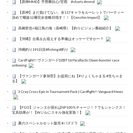
【原神MMD】手势舞比心/甘雨 #shorts #mmd
【原神】まだ負けてない。全117キャラをルーレットでパーティー
決めて螺旋12層完全攻略目指す！！【Genshin Impact】
高橋哲也×福江島の海（長崎県）【釣りビジョン番組紹介】
【沖縄】台風をお迎えする準備はオッケーですかー？
沖縄釣り191日目#fishing #釣り
CardFight!! ヴァンガードDZBT16 Parallactic Dawn booster case
unboxing
【ヴァンガード参加型】お盆前にね【#りょくちゃまる #生ちゃま
る】
3 Cray Cross Epic in Tournament Pack | Cardfight!! Vanguard News
【FGO】ジャンヌが居ればNP100％チャージ！？でもシャンクス！
宝具効果が！【Wジルにスキル強化実装！】
夏のスペシャルセット販売 #パズドラ