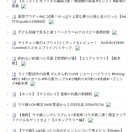
【モンスト】ガブリエル編成 3選！ 桃源郷の星墓 #モンスト #破壊の
星墓
新型アウディA6に試乗！やっぱり上質な乗り心地と走りだった【A6
TFSI quattro 200kW】
子ども目線で見ると違う？ハスラーvsクロスビー後席比較
マイチェン後のエブリイJリミテッドをレビュー！ SUZUKI EVERY
J Limited/スズキ エブリイ Jリミテッド,
釣れない釣堀つり天国【管理釣り場】【エリアトラウト】【栃木
県】
ライブ配信中の珍事 ぞんすら釣りLIVE ショートハイライト #fishing
#釣り #釣りガール #年の差カップル#小物釣り#川釣り#水路#ハプニン
グ#栃木県
【ホッケ】【マコガレイ】道南➖10度の初挑戦
ウマ娘 LOH東京1600 育成から２日目出走 2026/02/16
【無料】ウマ娘シンデレラグレイ×笠松町コラボ第二弾！限定クリア
ファイルをゲットせよ！【スタンプラリー編】
【ウマ娘】LoH走ったり次のチャンミについて考えたり【Vtuber】