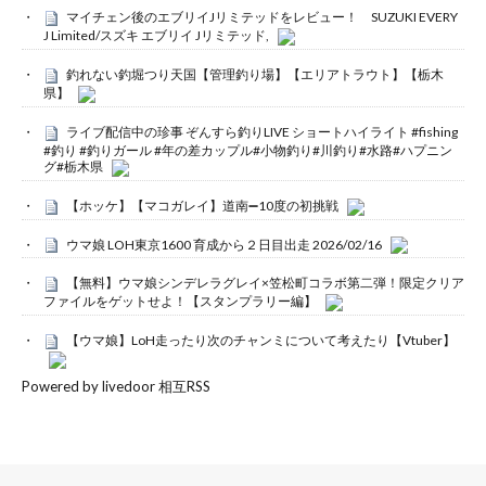
マイチェン後のエブリイJリミテッドをレビュー！ SUZUKI EVERY
J Limited/スズキ エブリイ Jリミテッド,
釣れない釣堀つり天国【管理釣り場】【エリアトラウト】【栃木
県】
ライブ配信中の珍事 ぞんすら釣りLIVE ショートハイライト #fishing
#釣り #釣りガール #年の差カップル#小物釣り#川釣り#水路#ハプニン
グ#栃木県
【ホッケ】【マコガレイ】道南➖10度の初挑戦
ウマ娘 LOH東京1600 育成から２日目出走 2026/02/16
【無料】ウマ娘シンデレラグレイ×笠松町コラボ第二弾！限定クリア
ファイルをゲットせよ！【スタンプラリー編】
【ウマ娘】LoH走ったり次のチャンミについて考えたり【Vtuber】
Powered by livedoor 相互RSS