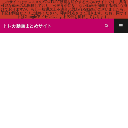
このサイトはオススメのYOUTUBE動画を紹介するのみのサイトです。共有
可能な動画のみ掲載しており、公序良俗に反しない動画を掲載する様に心掛
けておりますが、もし一般通念上不適合と思われる動画がございましたら、
下記お問合せよりご連絡ください。即刻対処させて頂きます。なお、同サイ
トはGoogleアドセンスによる広告を掲載しております。
トレカ動画まとめサイト