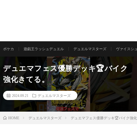
ポケカ
遊戯王ラッシュデュエル
デュエルマスターズ
ヴァイスシ
デュエマフェス優勝デッキ🏆バイク
強化きてる。
2024.09.21
デュエルマスターズ
デュエルマスターズ
デュエマフェス優勝デッキ🏆バイク強
HOME