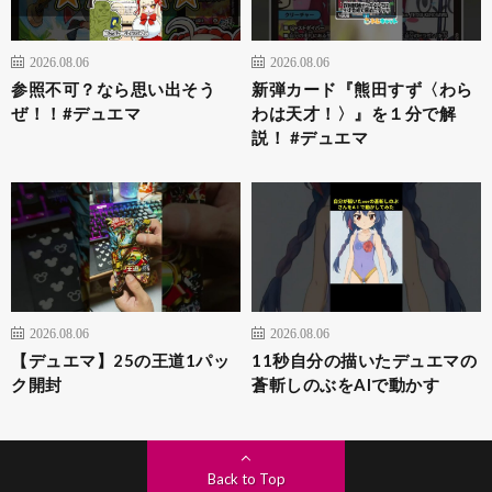
2026.08.06
2026.08.06
参照不可？なら思い出そう
新弾カード『熊田すず〈わら
ぜ！！#デュエマ
わは天才！〉』を１分で解
説！ #デュエマ
2026.08.06
2026.08.06
【デュエマ】25の王道1パッ
11秒自分の描いたデュエマの
ク開封
蒼斬しのぶをAIで動かす
Back to Top