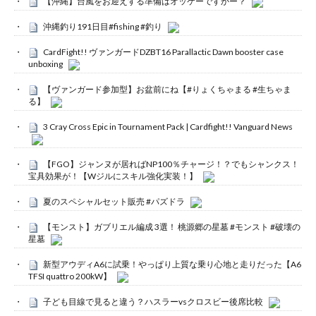
【沖縄】台風をお迎えする準備はオッケーですかー？
沖縄釣り191日目#fishing #釣り
CardFight!! ヴァンガードDZBT16 Parallactic Dawn booster case
unboxing
【ヴァンガード参加型】お盆前にね【#りょくちゃまる #生ちゃま
る】
3 Cray Cross Epic in Tournament Pack | Cardfight!! Vanguard News
【FGO】ジャンヌが居ればNP100％チャージ！？でもシャンクス！
宝具効果が！【Wジルにスキル強化実装！】
夏のスペシャルセット販売 #パズドラ
【モンスト】ガブリエル編成 3選！ 桃源郷の星墓 #モンスト #破壊の
星墓
新型アウディA6に試乗！やっぱり上質な乗り心地と走りだった【A6
TFSI quattro 200kW】
子ども目線で見ると違う？ハスラーvsクロスビー後席比較