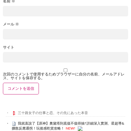
名前
※
メール
※
サイト
次回のコメントで使用するためブラウザーに自分の名前、メールアドレ
ス、サイトを保存する。
三十路女子の仕事と恋、その先にあった本音
我就直說了【原神】奧黛塔到底值不值得抽? 詳細深入實測、星超導&
擴散反應通拐！玩後感乾貨攻略！
NEW!