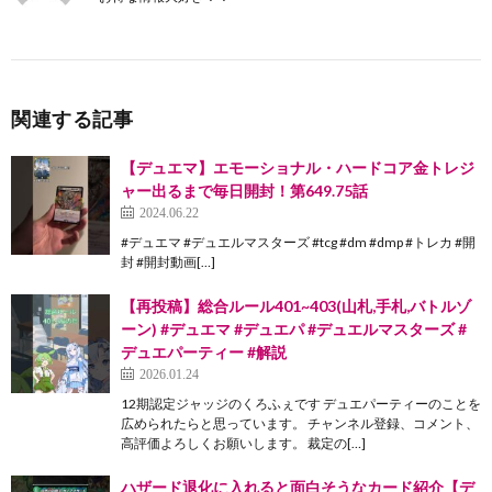
関連する記事
【デュエマ】エモーショナル・ハードコア金トレジ
ャー出るまで毎日開封！第649.75話
2024.06.22
#デュエマ #デュエルマスターズ #tcg #dm #dmp #トレカ #開
封 #開封動画[…]
【再投稿】総合ルール401~403(山札,手札,バトルゾ
ーン) #デュエマ #デュエパ #デュエルマスターズ #
デュエパーティー #解説
2026.01.24
12期認定ジャッジのくろふぇです デュエパーティーのことを
広められたらと思っています。 チャンネル登録、コメント、
高評価よろしくお願いします。 裁定の[…]
ハザード退化に入れると面白そうなカード紹介【デ