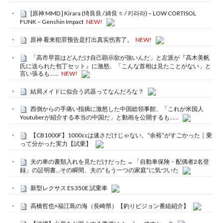
[原神 MMD ] Kirara (绮良良 / 綺良々 / 키라라) – LOW CORTISOL
FUNK – Genshin Impact
NEW!
原神 看来犯罪预告是打出真实伤害了。
NEW!
「高市早苗はどんだけ自己顕示欲が強いんだ」と左派が『高木美帆
氏に送られた包丁セット』に激怒、「こんな首相は見たことがない」と
言い張るも……
NEW!
結局メイドに似合う武器ってなんだろな？
西側からの手痛い指摘に激怒した中国総領事館、「これが米国人
Youtuberが紹介する本当の中国だ」と動画を公開するも……
【CB1000F】1000ccは速さだけじゃない。“余裕”がすごかった｜乗
って分かった実力【試乗】
夫の車の書類入れを見ただけだった → 「自動車保険・配偶者2名登
録」の証明書…その瞬間、夫の“もう一つの家庭”に気づいた
新型レクサス ES 350E 試乗車
高橋哲也×福江島の海（長崎県）【釣りビジョン番組紹介】