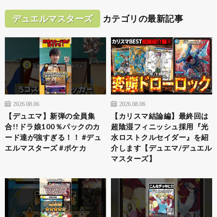
デュエルマスターズ
カテゴリの最新記事
2026.08.06
2026.08.06
【デュエマ】新弾の全員集
【カリスマ結論編】最終回は
合!!ドラ娘100％パックのカ
超陰湿フィニッシュ採用『光
ード達が強すぎる！！ #デュ
水ロストクルセイダー』を紹
エルマスターズ #ポケカ
介します【デュエマ/デュエル
マスターズ】